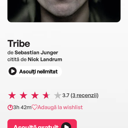
Tribe
de
Sebastian Junger
citită de
Nick Landrum
Asculți nelimitat
3.7
(3 recenzii)
3h 42m
Adaugă la wishlist
Ascultă gratuit