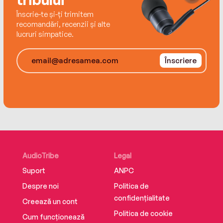
this trend, however, and studying how veterans
Înscrie-te și-ți trimitem
react to coming home may provide a clue to
recomandări, recenzii și alte
how to do it. But it won’t be easy.
lucruri simpatice.
Înscriere
AudioTribe
Legal
Suport
ANPC
Despre noi
Politica de
confidențialitate
Creează un cont
Politica de cookie
Cum funcționează