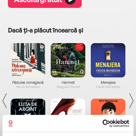
Dacă ți-a plăcut încearcă și
a...
Pădurea norvegiană
Hamnet
Menajera
I
Haruki Murakami
Maggie O'Farrell
Freida McFadden