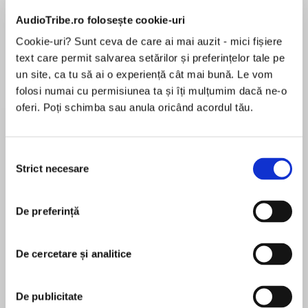
Elita de Argint (Elita
Diavolul se îmbracă de
Migdală
de...
la...
Dani Francis
Lauren Weisberger
Sohn Won-pyung
AudioTribe.ro folosește cookie-uri
Cookie-uri? Sunt ceva de care ai mai auzit - mici fișiere
text care permit salvarea setărilor și preferințelor tale pe
un site, ca tu să ai o experiență cât mai bună. Le vom
Despre
carte
folosi numai cu permisiunea ta și îți mulțumim dacă ne-o
oferi. Poți schimba sau anula oricând acordul tău.
From the author of THE PERFECT STORM and
WAR comes a book about why men miss war,
why Londoners missed the Blitz, and what we
Selecția
can all learn from American Indian captives who
Strict necesare
consimțământului
refused to go home.
MAI MULT
De preferință
În acest moment nu există recenzii
Tribe is a look at post-traumatic stress disorder
pentru această carte
and the challenges veterans face returning to
society. Using his background in anthropology,
De cercetare și analitice
Sebastian Junger argues that the problem lies
not with vets or with the trauma they’ve
Sebastian Junger
De publicitate
suffered, but with the society to which they are