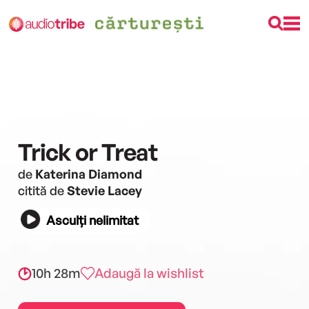
Trick or Treat
de
Katerina Diamond
citită de
Stevie Lacey
Asculți nelimitat
10h 28m
Adaugă la wishlist