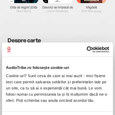
Elita de Argint (Elita
Diavolul se îmbracă de
Migdală
de...
la...
Dani Francis
Lauren Weisberger
Sohn Won-pyung
Despre
carte
‘Stunningly brilliant… Full of more twists and
turns than the best ever rollercoaster, with an
epic ending’ NetGalley review⭐⭐⭐⭐⭐
AudioTribe.ro folosește cookie-uri
Cookie-uri? Sunt ceva de care ai mai auzit - mici fișiere
MAI MULT
text care permit salvarea setărilor și preferințelor tale pe
În acest moment nu există recenzii
TRICK OR TREAT?
un site, ca tu să ai o experiență cât mai bună. Le vom
pentru această carte
folosi numai cu permisiunea ta și îți mulțumim dacă ne-o
oferi. Poți schimba sau anula oricând acordul tău.
When six-year-old Marcus is taken from outside
Katerina Diamond