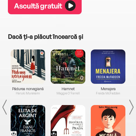
Ascultă gratuit
Dacă ți-a plăcut încearcă și
a...
Pădurea norvegiană
Hamnet
Menajera
I
Haruki Murakami
Maggie O'Farrell
Freida McFadden