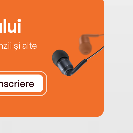
lui
ii și alte
Înscriere