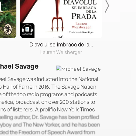
Diavolul se îmbracă de la...
Lauren Weisberger
Fre
hael Savage
el Savage was inducted into the National
 Hall of Fame in 2016. The Savage Nation
e of the top radio programs and podcasts
erica, broadcast on over 200 stations to
ons of listeners. A prolific New York Times
elling author, Dr. Savage has been profiled
ayboy and The New Yorker, and he has been
ded the Freedom of Speech Award from