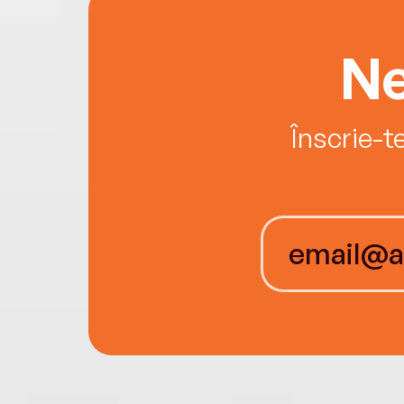
Ne
Înscrie-t