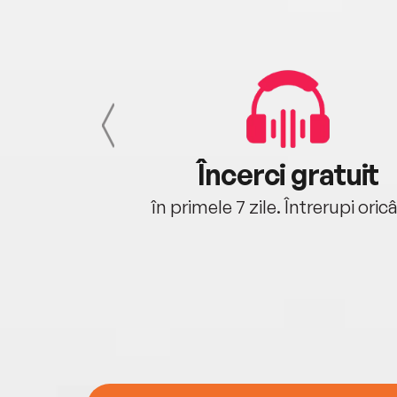
cu tine
Încerci gratuit
oriunde ești.
în primele 7 zile. Întrerupi oric