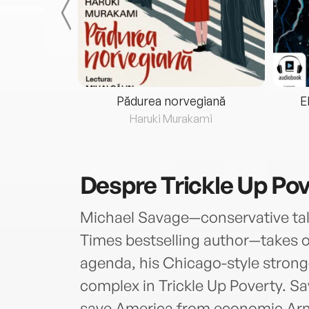
eria...
Pădurea norvegiană
E
ris
Haruki Murakami
Despre
Trickle Up Po
Michael Savage—conservative tal
Times bestselling author—takes o
agenda, his Chicago-style strong-
complex in Trickle Up Poverty. Sa
save America from economic Arm