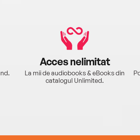
Acces nelimitat
ând.
La mii de audiobooks & eBooks din
Po
catalogul Unlimited.