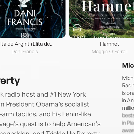
lita de Argint (Elita de...
Hamnet
Dani Francis
Maggie O'Farrell
Mic
verty
Micha
Radio
is on
k radio host and #1 New York
in Am
n President Obama’s socialist
milli
arm tactics, and his Lenin-like
bests
in Pl
vage’s quest is to help American’s
awar
ageddon, and Trickle Up Poverty