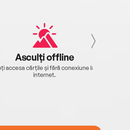
Asculți offline
Aj
ți accesa cărțile și fără conexiune la
Ascultă a
internet.