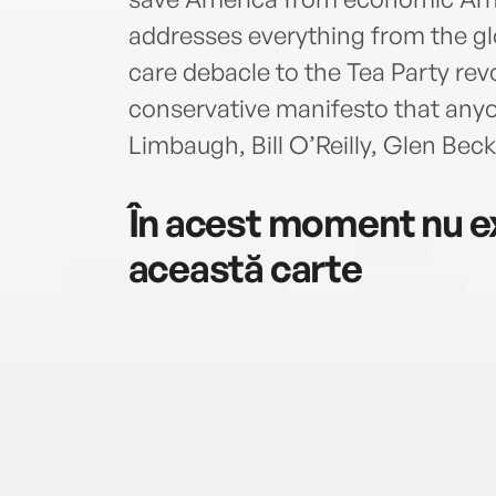
addresses everything from the gl
care debacle to the Tea Party revo
conservative manifesto that any
Limbaugh, Bill O’Reilly, Glen Bec
În acest moment nu ex
această carte