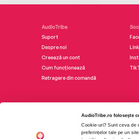
AudioTribe
Soc
Suport
Fac
Despre noi
Lin
Creează un cont
Ins
Cum funcționează
Tik
Retragere din comandă
AudioTribe.ro folosește c
Cookie-uri? Sunt ceva de ca
preferințelor tale pe un si