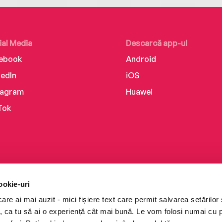
ial Media
Descarcă app-ul
ebook
Android
kedIn
iOS
tagram
Huawei
Tok
ookie-uri
re ai mai auzit - mici fișiere text care permit salvarea setărilor 
te, ca tu să ai o experiență cât mai bună. Le vom folosi numai cu