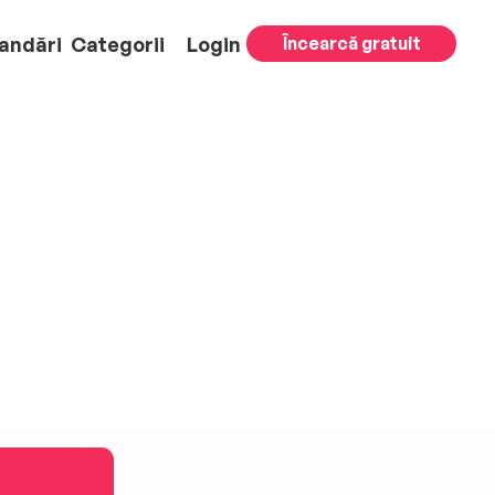
andări
Categorii
Login
Încearcă gratuit