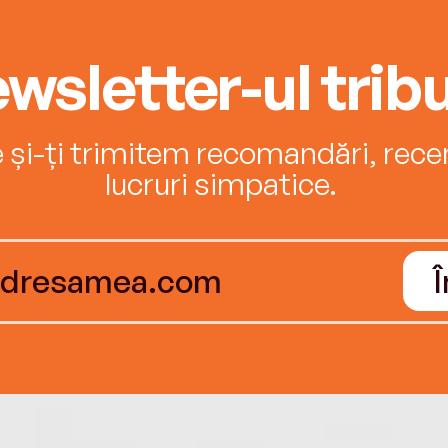
wsletter-ul tribu
e și-ți trimitem recomandări, recenz
lucruri simpatice.