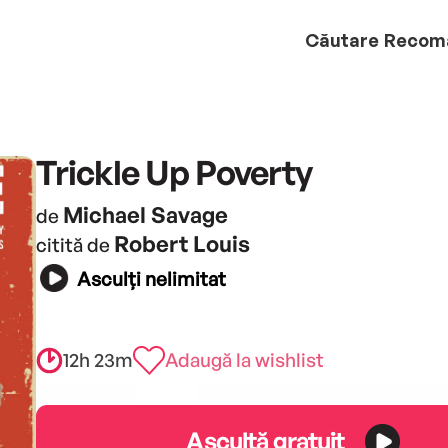
Căutare
Recom
Trickle Up Poverty
Michael Savage
de
Robert Louis
citită de
Asculți nelimitat
12h 23m
Adaugă la wishlist
Ascultă gratuit