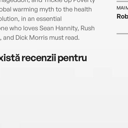
Talke
MAI 
obal warming myth to the health
epide
Rob
Unive
lution, in an essential
one who loves Sean Hannity, Rush
k, and Dick Morris must read.
istă recenzii pentru