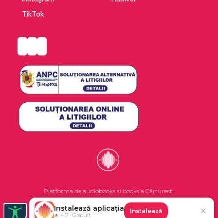
TikTok
Platforma de audiobooks și books a Cărturești.
Instalează aplicația
✕
Instalează
©2026 Nemo EPG SRL. Toate drepturile rezervate.
★ 4.7 · Gratuit