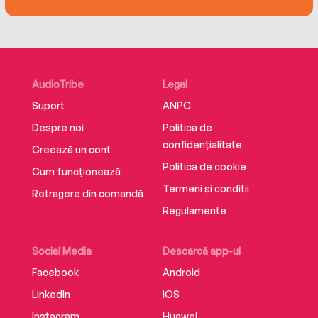
fight for free speech, Trigger Warning identifies
the new threats facing it today and spells out
how unfettered freedom of expression, despite
the pain and the problems it entails, remains
the most important liberty of all.
AudioTribe
Legal
Suport
ANPC
Despre noi
Politica de
confidențialitate
Creează un cont
Politica de cookie
Cum funcționează
Termeni și condiții
Retragere din comandă
Regulamente
Social Media
Descarcă app-ul
Facebook
Android
LinkedIn
iOS
Instagram
Huawei