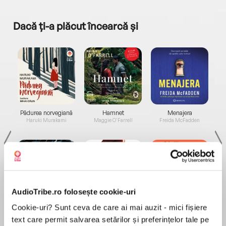
Dacă ți-a plăcut încearcă și
a...
Pădurea norvegiană
Hamnet
Menajera
I
Haruki Murakami
Maggie O'Farrell
Freida McFadden
AudioTribe.ro folosește cookie-uri
Elita de Argint (Elita
Diavolul se îmbracă de
Migdală
Cookie-uri? Sunt ceva de care ai mai auzit - mici fișiere
de...
la...
Dani Francis
Lauren Weisberger
Sohn Won-pyung
text care permit salvarea setărilor și preferințelor tale pe