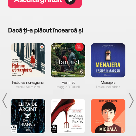
Dacă ți-a plăcut încearcă și
a...
Pădurea norvegiană
Hamnet
Menajera
I
Haruki Murakami
Maggie O'Farrell
Freida McFadden