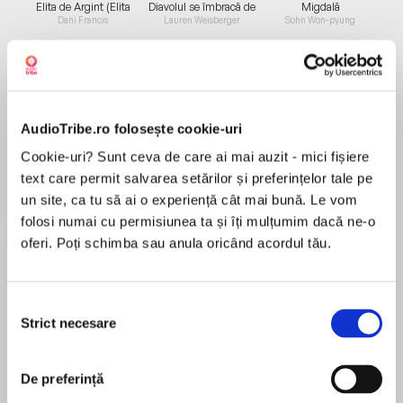
Elita de Argint (Elita
Diavolul se îmbracă de
Migdală
de...
la...
Dani Francis
Lauren Weisberger
Sohn Won-pyung
Despre
carte
AudioTribe.ro folosește cookie-uri
Creat inițial în scopuri medicale de o companie
Cookie-uri? Sunt ceva de care ai mai auzit - mici fișiere
farmaceutică elvețiană, LSD a fost preluat de
text care permit salvarea setărilor și preferințelor tale pe
naziști în cercetările militare în domeniul
un site, ca tu să ai o experiență cât mai bună. Le vom
controlului minții, cercetări pe care, după
folosi numai cu permisiunea ta și îți mulțumim dacă ne-o
război, SUA au dorit cu disperare să le obțină.
oferi. Poți schimba sau anula oricând acordul tău.
MAI MULT
Acest lucru a dus la apariția MKUltra, notoriul
Recenzii
program al CIA de spălare a creierului și de
tortură psihologică din anii 1950 și 1960, și, în
Selecția
Strict necesare
cele din urmă, a modelat politicile SUA privind
consimțământului
Wow, mulțumim !
substanțele psihedelice peste o jumătate de
secol.
De preferință