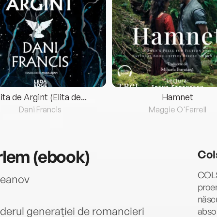
lita de Argint (Elita de...
Hamnet
Dani Francis
Maggie O'Farrell
arlem (ebook)
Col
COLS
ceanov
proem
născu
iderul generației de romancieri
absol