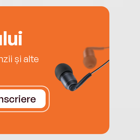
lui
ii și alte
Înscriere