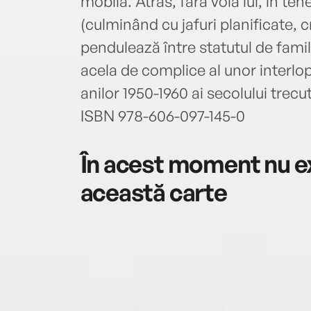
mobilă. Atras, fără voia lui, în tene
(culminând cu jafuri planificate, c
pendulează între statutul de famil
acela de complice al unor interlop
anilor 1950-1960 ai secolului trecu
ISBN 978-606-097-145-0
În acest moment nu ex
această carte