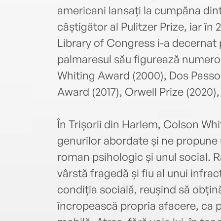
americani lansați la cumpăna dintr
câștigător al Pulitzer Prize, iar în
Library of Congress i-a decernat 
palmaresul său figurează numeroas
Whiting Award (2000), Dos Passos 
Award (2017), Orwell Prize (2020), 
În Trișorii din Harlem, Colson Whi
genurilor abordate și ne propune 
roman psihologic și unul social. 
vârstă fragedă și fiu al unui infra
condiția socială, reușind să obțin
încropească propria afacere, ca p