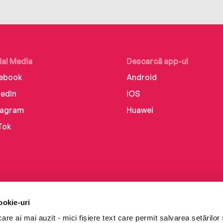
ial Media
Descarcă app-ul
ebook
Android
kedIn
iOS
tagram
Huawei
Tok
ookie-uri
re ai mai auzit - mici fișiere text care permit salvarea setărilor 