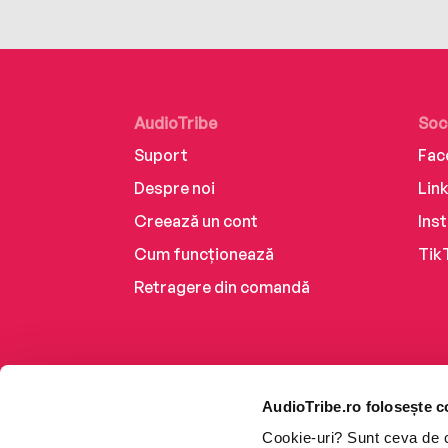
AudioTribe
Soc
Suport
Fac
Despre noi
Lin
Creează un cont
Ins
Cum funcționează
Tik
Retragere din comandă
AudioTribe.ro folosește c
Cookie-uri? Sunt ceva de ca