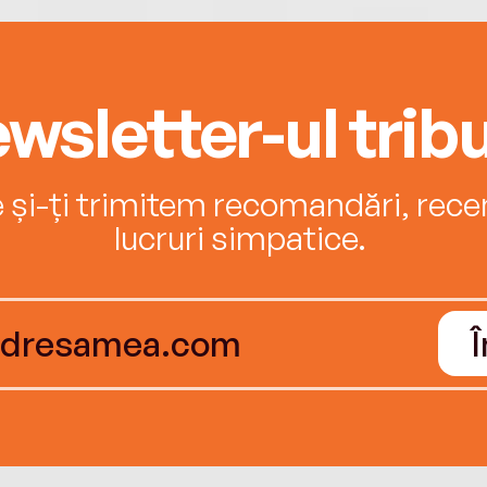
wsletter-ul tribu
e și-ți trimitem recomandări, recenz
lucruri simpatice.