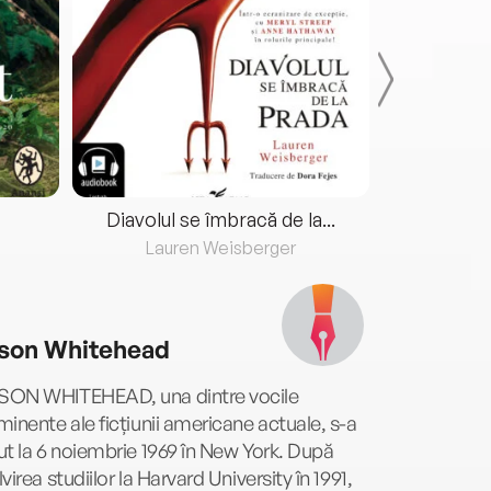
Diavolul se îmbracă de la...
Lauren Weisberger
Fre
son Whitehead
ON WHITEHEAD, una dintre vocile
inente ale ficțiunii americane actuale, s-a
t la 6 noiembrie 1969 în New York. După
virea studiilor la Harvard University în 1991,