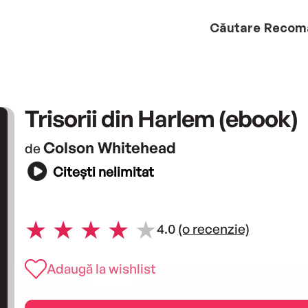
Căutare
Recom
Trisorii din Harlem (ebook)
Colson Whitehead
de
Citești nelimitat
4.0
(o recenzie)
Adaugă la wishlist