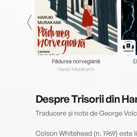
eria...
Pădurea norvegiană
E
ris
Haruki Murakami
Despre
Trisorii din H
Traducere și note de George Vol
Colson Whitehead (n. 1969) este l