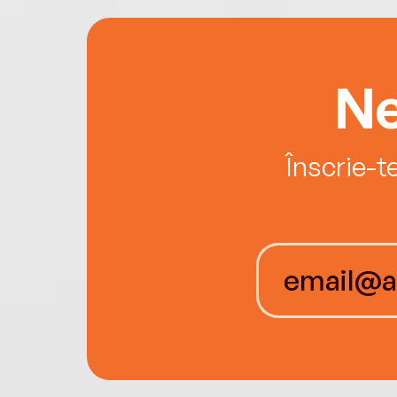
Ne
Înscrie-t