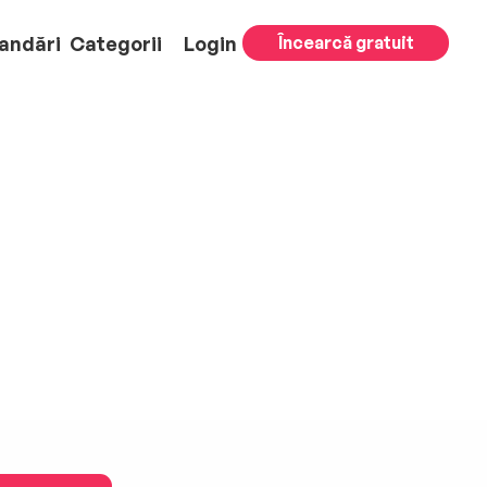
andări
Categorii
Login
Încearcă gratuit