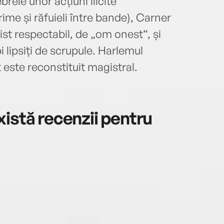
brele unor acțiuni ilicite
apăru
rime și răfuieli între bande), Carner
Under
2017)
ist respectabil, de „om onest“, și
număr
i lipsiți de scrupule. Harlemul
impor
t este reconstituit magistral.
2016 
Carne
adaug
Clark
istă recenzii pentru
Nicke
2020)
Pulit
Natio
a pub
Human
final
Circl
borfa