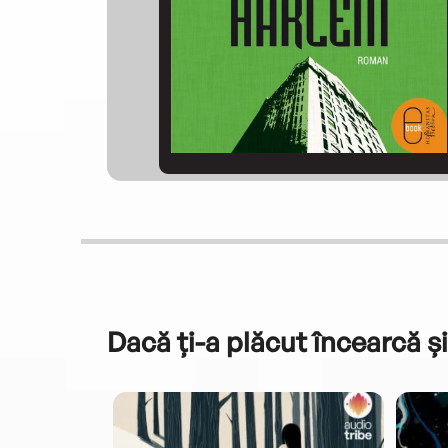
Dacă ți-a plăcut încearcă și