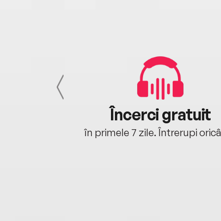
cu tine
Încerci gratuit
oriunde ești.
în primele 7 zile. Întrerupi oric