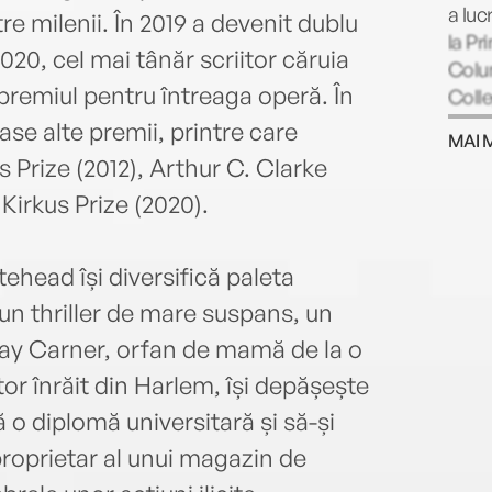
a luc
e milenii. În 2019 a devenit dublu
la Pr
 2020, cel mai tânăr scriitor căruia
Colum
premiul pentru întreaga operă. În
Colle
nouă
e alte premii, printre care
MAI 
Roman
Prize (2012), Arthur C. Clarke
(The 
Kirkus Prize (2020).
câșt
Voice
PEN/
tehead își diversifică paleta
2001,
un thriller de mare suspans, un
final
Circl
Ray Carner, orfan de mamă de la o
Colo
ctor înrăit din Harlem, își depășește
roman
ă o diplomă universitară și să-și
Harbo
și Zo
roprietar al unui magazin de
Noble