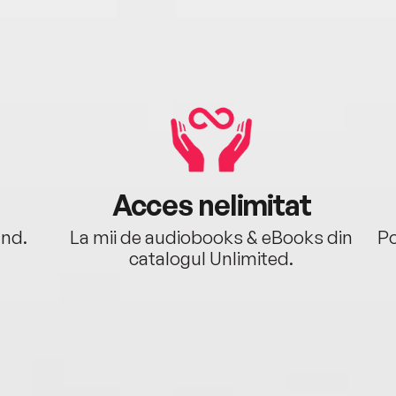
2024)
Roman
dese
York
Esqui
Whit
Yorke
În s
tânăr
Acces nelimitat
Congr
prim
ând.
La mii de audiobooks & eBooks din
Po
catalogul Unlimited.