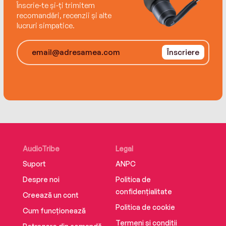
Înscrie-te și-ți trimitem
recomandări, recenzii și alte
lucruri simpatice.
Înscriere
AudioTribe
Legal
Suport
ANPC
Despre noi
Politica de
confidențialitate
Creează un cont
Politica de cookie
Cum funcționează
Termeni și condiții