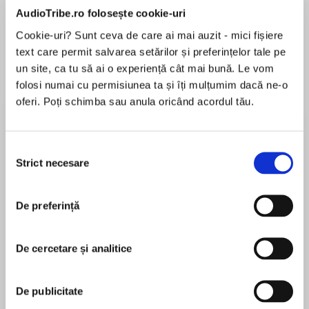
AudioTribe.ro folosește cookie-uri
Cookie-uri? Sunt ceva de care ai mai auzit - mici fișiere
text care permit salvarea setărilor și preferințelor tale pe
Despre
carte
un site, ca tu să ai o experiență cât mai bună. Le vom
Jane Doe was a promising anthropologist, an
folosi numai cu permisiunea ta și îți mulțumim dacă ne-o
expert on shamanism. Now she's nothing, a
oferi. Poți schimba sau anula oricând acordul tău.
shadow living under an assumed identity in
Miami with a little girl to protect. Everyone
Selecția
thinks she's dead. Or so Jane hopes.
Strict necesare
consimțământului
MAI MULT
În acest moment nu există recenzii
Then the killings start, a series of ritualistic
pentru această carte
murders that terrifies all of Miami. The
De preferință
investigator is Jimmy Paz, a Cuban-American
Michael Gruber
police detective. There are witnesses, but they
De cercetare și analitice
can recall almost nothing of the events, as
New York Times bestselling author Michael
though their memory has been erased -- as if a
Gruber is the author of five acclaimed novels. He
spell has been cast on each of them. Equally
De publicitate
lives in Seattle.
bizarre is the string of clues Paz uncovers: a