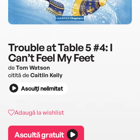
Trouble at Table 5 #4: I
Can’t Feel My Feet
de
Tom Watson
citită de
Caitlin Kelly
Asculți nelimitat
Adaugă la wishlist
Ascultă gratuit