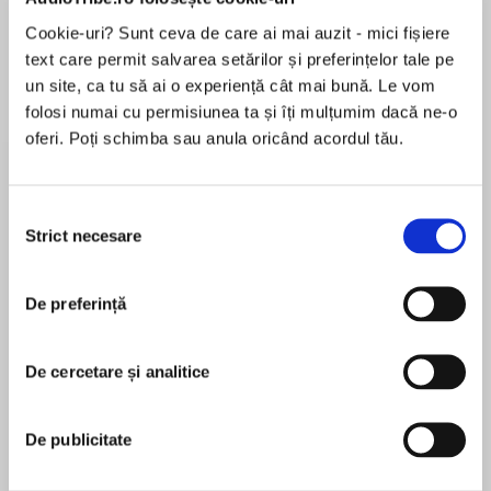
de...
la...
Dani Francis
Lauren Weisberger
Sohn Won-pyung
Cookie-uri? Sunt ceva de care ai mai auzit - mici fișiere
text care permit salvarea setărilor și preferințelor tale pe
un site, ca tu să ai o experiență cât mai bună. Le vom
folosi numai cu permisiunea ta și îți mulțumim dacă ne-o
Despre
carte
oferi. Poți schimba sau anula oricând acordul tău.
From the author ofStick Dogcomes the fourth
book in a highly illustrated early chapter book
Selecția
series about three best friends whose plans,
Strict necesare
consimțământului
missions, and schemes are sure to shake up
their school.
MAI MULT
De preferință
În acest moment nu există recenzii
The weather outside is frightful! The
pentru această carte
temperature is dropping fast, and Rosie, Molly,
De cercetare și analitice
and Simon are determined to come up with a
Tom Watson
way to keep their feet from freezing off on their
walk to school.
De publicitate
Early in his career Tom worked in politics, including
a stint as the Chief Scriptwriter for the Governor
But can they finish their plan before the next