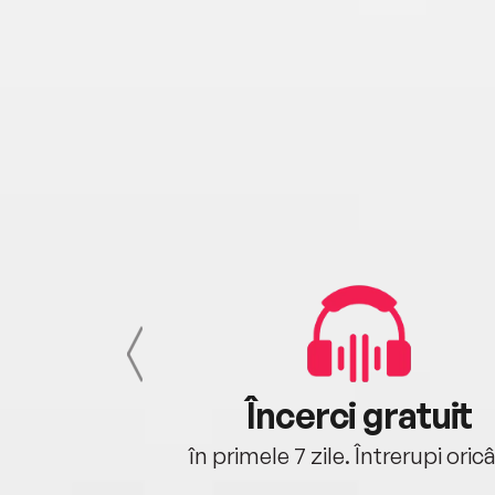
cu tine
Încerci gratuit
oriunde ești.
în primele 7 zile. Întrerupi oric