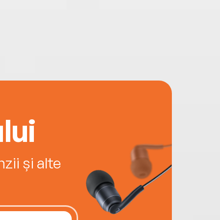
lui
ii și alte