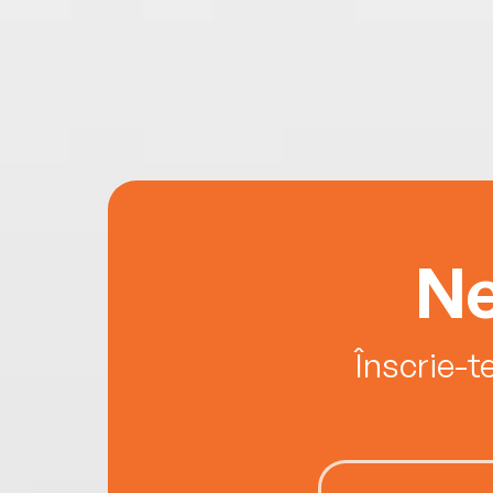
Ne
Înscrie-t