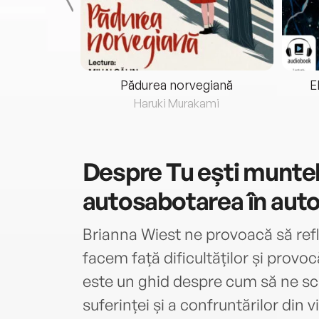
eria...
Pădurea norvegiană
E
ris
Haruki Murakami
Despre
Tu ești munte
autosabotarea în aut
Brianna Wiest ne provoacă să ref
facem față dificultăților și provoc
este un ghid despre cum să ne s
suferinței și a confruntărilor din v