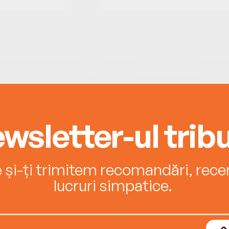
wsletter-ul tribu
e și-ți trimitem recomandări, recenz
lucruri simpatice.