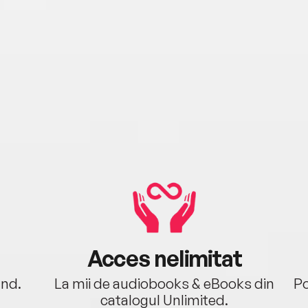
Acces nelimitat
ând.
La mii de audiobooks & eBooks din
Po
catalogul Unlimited.