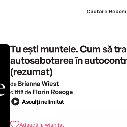
Căutare
Recom
Tu ești muntele. Cum să tr
autosabotarea în autocontr
(rezumat)
Brianna Wiest
de
Florin Rosoga
citită de
Asculți nelimitat
Adaugă la wishlist