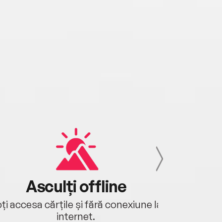
Asculți offline
Aj
ți accesa cărțile și fără conexiune la
Ascultă a
internet.