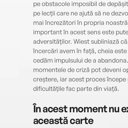
pe obstacole imposibil de depăși
pe lecții care ne ajută să ne dezvo
mai încrezători în propria noastră
important în acest sens este pute
adversităților. Wiest subliniază că
încercări avem în față, cheia este
cedăm impulsului de a abandona
momentele de criză pot deveni opo
creștere, iar acest proces începe 
dificultățile fac parte din viață.
În acest moment nu ex
această carte