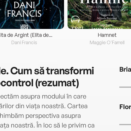
lita de Argint (Elita de...
Hamnet
Dani Francis
Maggie O'Farrell
le. Cum să transformi
Bri
ocontrol (rezumat)
lectăm asupra modului în care
ărilor din viața noastră. Cartea
Flo
chimbăm perspectiva asupra
iața noastră. În loc să le privim ca