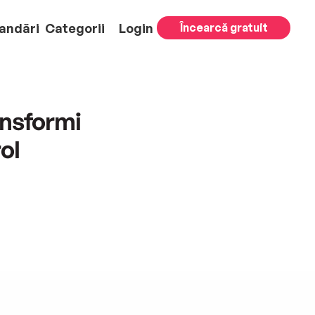
andări
Categorii
Login
Încearcă gratuit
ansformi
ol