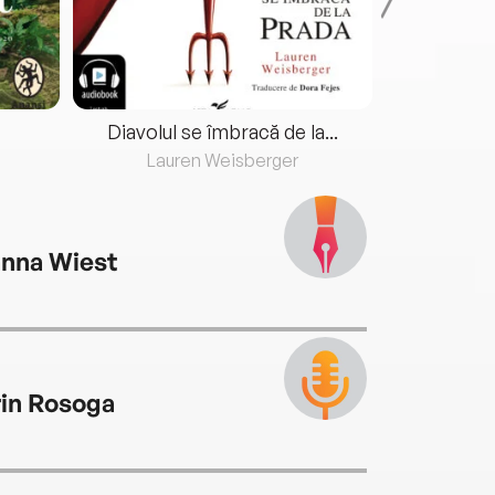
Diavolul se îmbracă de la...
Lauren Weisberger
Fre
anna Wiest
rin Rosoga