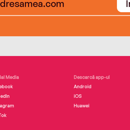
ial Media
Descarcă app-ul
ebook
Android
kedIn
iOS
tagram
Huawei
Tok