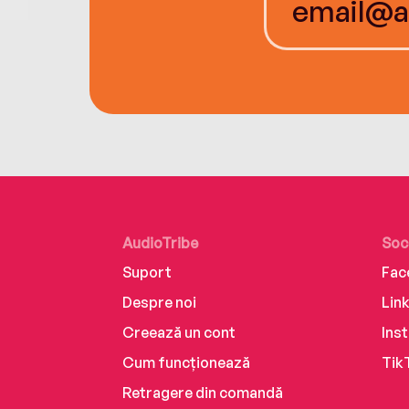
AudioTribe
Soc
Suport
Fac
Despre noi
Lin
Creează un cont
Ins
Cum funcționează
Tik
Retragere din comandă