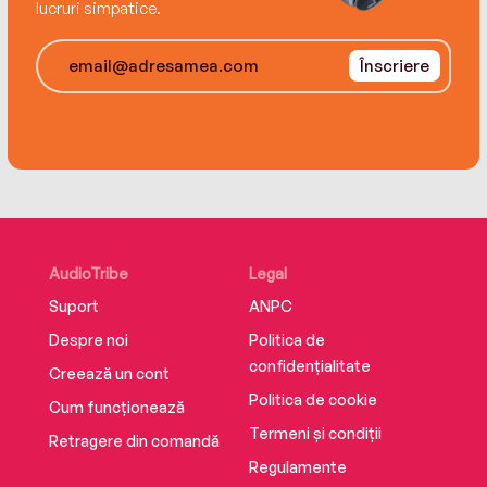
morph counts in the first book in this
lucruri simpatice.
exhilarating new adventure series by the
acclaimed author of The Islands at the End of
Înscriere
the World, Austin Aslan.
This is the first title in a high-stakes middle-
grade two-book series!
AudioTribe
Legal
Suport
ANPC
Despre noi
Politica de
confidențialitate
Creează un cont
Politica de cookie
Cum funcționează
Termeni și condiții
Retragere din comandă
Regulamente