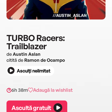
TURBO Racers:
Trailblazer
de
Austin Aslan
citită de
Ramon de Ocampo
Asculți nelimitat
6h 38m
Adaugă la wishlist
Ascultă gratuit