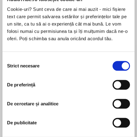
de...
la...
Dani Francis
Lauren Weisberger
Sohn Won-pyung
Cookie-uri? Sunt ceva de care ai mai auzit - mici fișiere
text care permit salvarea setărilor și preferințelor tale pe
un site, ca tu să ai o experiență cât mai bună. Le vom
folosi numai cu permisiunea ta și îți mulțumim dacă ne-o
Despre
carte
oferi. Poți schimba sau anula oricând acordul tău.
In Turbo Racers: Trailblazer, twelve-year-old
Mace Blazer gets the chance to pilot a state-of-
Selecția
the-art vehicle that transforms at the touch of a
Strict necesare
consimțământului
button from race car to jet plane to single-
person sub, in the biggest race in the world.
MAI MULT
De preferință
În acest moment nu există recenzii
The roar of the crowd, the glow of the spotlight,
pentru această carte
the thrill of the race—Mace Blazer dreams of
De cercetare și analitice
going TURBO.
Austin Aslan
TURBOnauts thrive on the thrum of
De publicitate
Austin Aslanis the author of the TURBO Racers
trimorphers’s rocket engines as the vehicles
and the Islands at the End of the World books.
morph from super-powered race cars to