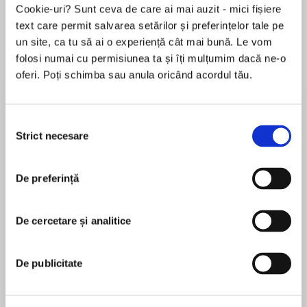
Cookie-uri? Sunt ceva de care ai mai auzit - mici fișiere
text care permit salvarea setărilor și preferințelor tale pe
un site, ca tu să ai o experiență cât mai bună. Le vom
Despre
carte
folosi numai cu permisiunea ta și îți mulțumim dacă ne-o
oferi. Poți schimba sau anula oricând acordul tău.
A heartwarming novel about the surprise of
second chances in the autumn of your life.
Selecția
Gor is keeping busy. He has a magic show to
Strict necesare
consimțământului
rehearse, his new assistant to get in line and a
MAI MULT
dacha in dire need of weeding. But he keeps
De preferință
În acest moment nu există recenzii
being distracted by a tapping on his window –
pentru această carte
four floors up. Is old age finally catching up with
him?
De cercetare și analitice
Andrea Bennett
Tolya has woken from a long illness to find his
Andrea Bennett graduated from the University of
De publicitate
memory gone. Tidied away in a sanatorium,
Sheffield in History &amp; Russian and then spent
with only the view of a pine tree for
a good part of the “Yeltsin years” living and
entertainment, he is delighted when young