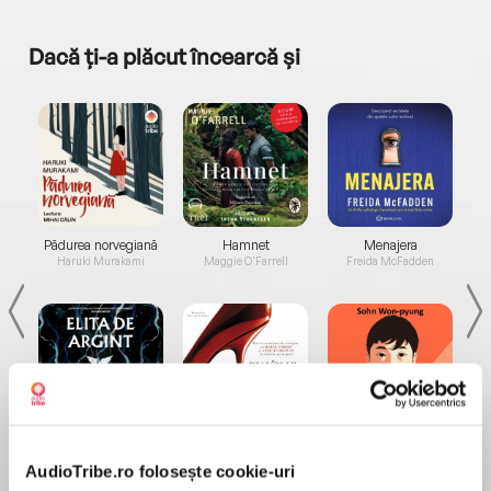
Dacă ți-a plăcut încearcă și
a...
Pădurea norvegiană
Hamnet
Menajera
I
Haruki Murakami
Maggie O'Farrell
Freida McFadden
Elita de Argint (Elita
Diavolul se îmbracă de
Migdală
de...
la...
Dani Francis
Lauren Weisberger
Sohn Won-pyung
AudioTribe.ro folosește cookie-uri