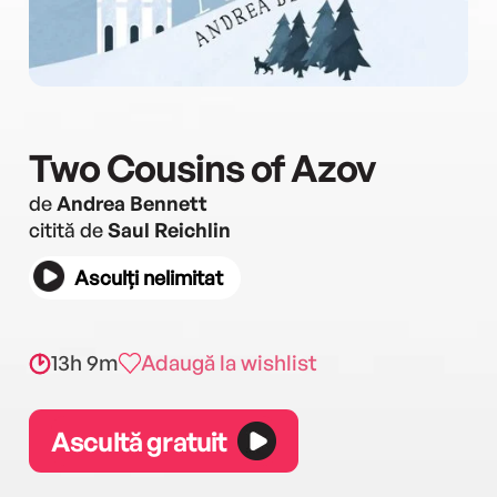
Two Cousins of Azov
de
Andrea Bennett
citită de
Saul Reichlin
Asculți nelimitat
13h 9m
Adaugă la wishlist
Ascultă gratuit