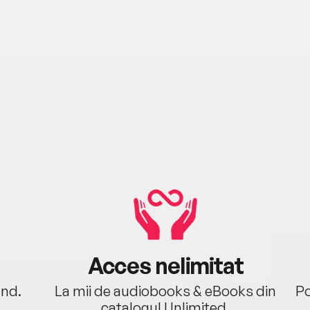
Acces nelimitat
ând.
La mii de audiobooks & eBooks din
Po
catalogul Unlimited.