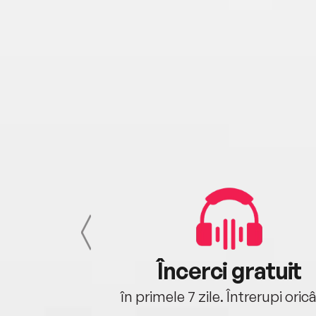
cu tine
Încerci gratuit
oriunde ești.
în primele 7 zile. Întrerupi oric