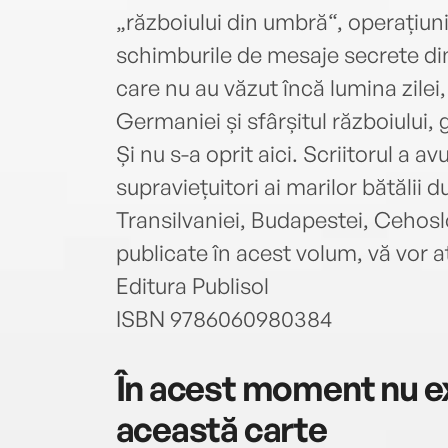
„războiului din umbră“, operațiunil
schimburile de mesaje secrete dint
care nu au văzut încă lumina zilei, 
Germaniei și sfârșitul războiului, 
Și nu s-a oprit aici. Scriitorul a av
supraviețuitori ai marilor bătălii 
Transilvaniei, Budapestei, Cehoslo
publicate în acest volum, vă vor a
Editura Publisol
ISBN 9786060980384
În acest moment nu ex
această carte