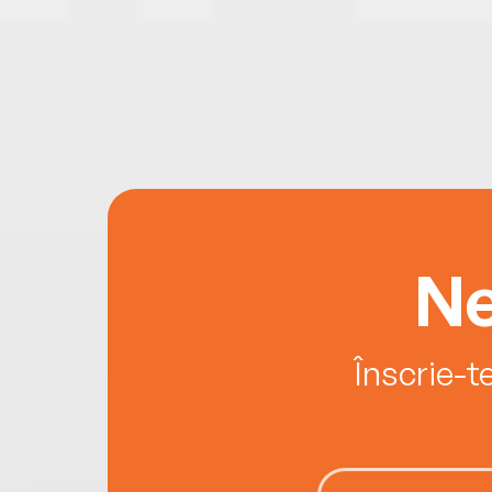
Ne
Înscrie-t