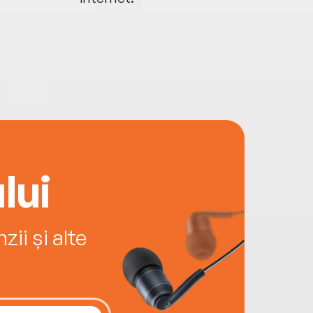
lui
ii și alte