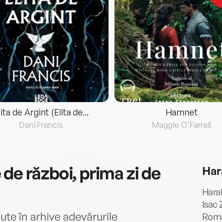
lita de Argint (Elita de...
Hamnet
Dani Francis
Maggie O'Farrell
de război, prima zi de
Har
Haral
Isac 
te în arhive adevărurile
Roman