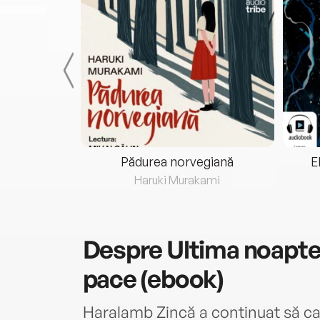
eria...
Pădurea norvegiană
E
ris
Haruki Murakami
Despre
Ultima noapte 
pace (ebook)
Haralamb Zincă a continuat să cau