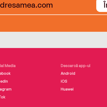
ial Media
Descarcă app-ul
ebook
Android
kedIn
iOS
tagram
Huawei
Tok