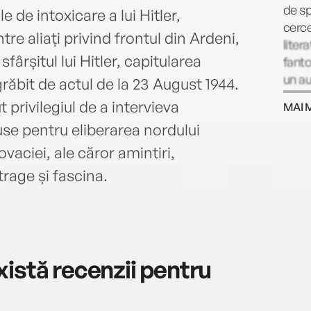
de sp
e de intoxicare a lui Hitler,
cerce
re aliați privind frontul din Ardeni,
liter
sfârșitul lui Hitler, capitularea
fanto
un au
grăbit de actul de la 23 August 1944.
prima
ut privilegiul de a intervieva
MAI 
vându
duse pentru eliberarea nordului
tipăr
exemp
vaciei, ale căror amintiri,
Cazur
trage și fascina.
surpr
cerea
reale
Scrii
docum
istă recenzii pentru
Uniun
sufer