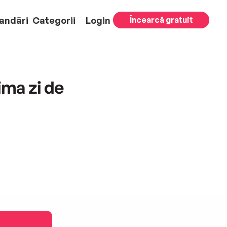
andări
Categorii
Login
Încearcă gratuit
ima zi de