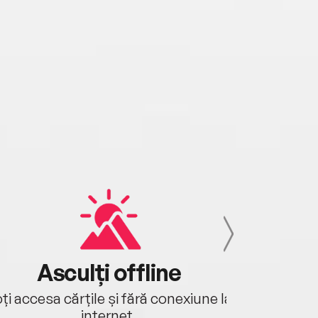
Asculți offline
Aj
ți accesa cărțile și fără conexiune la
Ascultă a
internet.