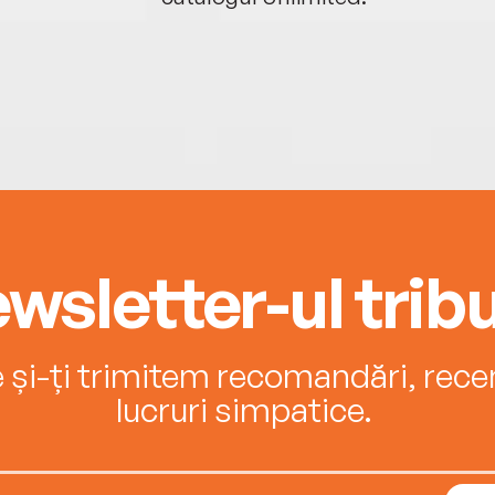
wsletter-ul tribu
e și-ți trimitem recomandări, recenz
lucruri simpatice.