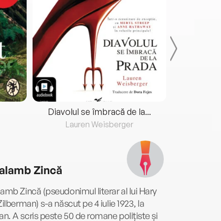
Diavolul se îmbracă de la...
Lauren Weisberger
Fre
alamb Zincă
amb Zincă (pseudonimul literar al lui Hary
Zilberman) s-a născut pe 4 iulie 1923, la
. A scris peste 50 de romane polițiste și