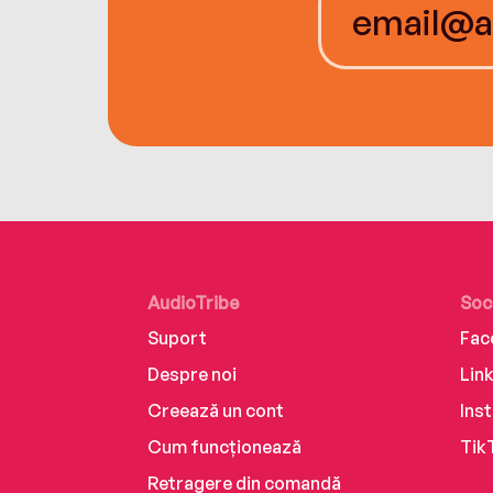
AudioTribe
Soc
Suport
Fac
Despre noi
Lin
Creează un cont
Ins
Cum funcționează
Tik
Retragere din comandă