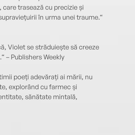
 care trasează cu precizie și
 supraviețuirii în urma unei traume.“
ă, Violet se străduiește să creeze
e.“ – Publishers Weekly
timii poeți adevărați ai mării, nu
e, explorând cu farmec și
entitate, sănătate mintală,