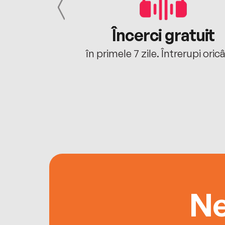
cu tine
Încerci gratuit
oriunde ești.
în primele 7 zile. Întrerupi oric
Ne