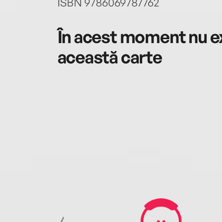
ISBN 9786069787762
În acest moment nu ex
această carte