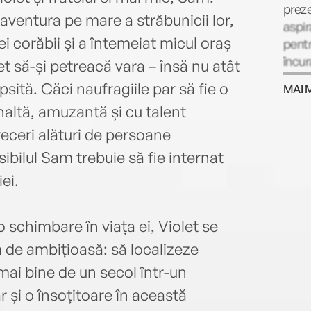
preze
în aventura pe mare a străbunicii lor,
aspir
ei corăbii și a întemeiat micul oraș
pentr
încur
et să-și petreacă vara – însă nu atât
tiner
ită. Căci naufragiile par să fie o
MAI 
roman
înaltă, amuzantă și cu talent
câșt
Youn
eceri alături de persoane
nsibilul Sam trebuie să fie internat
ei.
 schimbare în viața ei, Violet se
 de ambițioasă: să localizeze
mai bine de un secol într-un
 și o însoțitoare în această