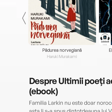
eria...
Pădurea norvegiană
E
ris
Haruki Murakami
Despre
Ultimii poeți a
(ebook)
Familia Larkin nu este doar noroc
asta li s-a spus dintotdeauna lui V