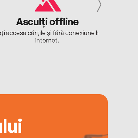
Asculți offline
Aj
ți accesa cărțile și fără conexiune la
Ascultă a
internet.
lui