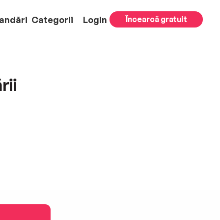
andări
Categorii
Login
Încearcă gratuit
rii