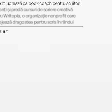
nt lucrează ca book coach pentru scriitori
anți și predă cursuri de scriere creativă
u Writopia, o organizație nonprofit care
ajează dragostea pentru scris în rândul
ilor. Ultimii poeți adevărați ai mării este
MULT
ul ei de debut, publicat în 2019 și
igător al New England Book Award for
g Adults 2020.