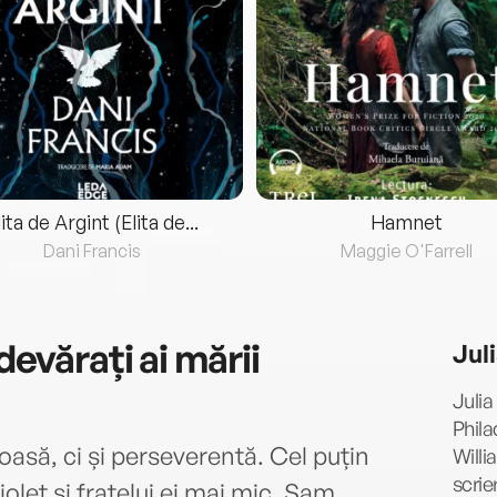
lita de Argint (Elita de...
Hamnet
Dani Francis
Maggie O'Farrell
devărați ai mării
Jul
Julia
Phila
oasă, ci și perseverentă. Cel puțin
Willi
scrie
iolet și fratelui ei mai mic, Sam.