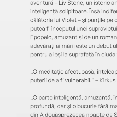
aventură – Liv Stone, un istoric am
inteligență sclipitoare. Însă indi
călătoria lui Violet – și punțile pe
putea fi începutul unei supraviețui
Epopeic, amuzant și de un romanti
adevărați ai mării este un debut 
pentru a ieși la suprafață în ciuda
„O meditație afectuoasă, înțeleap
puterii de a fi vulnerabil.“ – Kirku
„O carte inteligentă, amuzantă, î
profundă, dar și o bucurie fără ma
din A douăsprezecea noapte de S