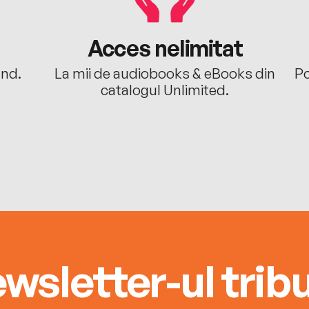
Acces nelimitat
ând.
La mii de audiobooks & eBooks din
Po
catalogul Unlimited.
wsletter-ul tribu