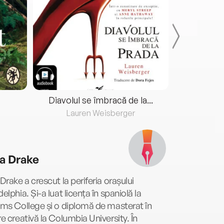
Diavolul se îmbracă de la...
Lauren Weisberger
Fre
ia Drake
 Drake a crescut la periferia orașului
delphia. Și-a luat licența în spaniolă la
ams College și o diplomă de masterat în
re creativă la Columbia University. În