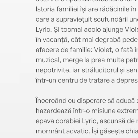
Istoria familiei își are rădăcinile 
care a supraviețuit scufundării un
Lyric. Și tocmai acolo ajunge Viol
în vacanță, cât mai degrabă pedeps
afacere de familie: Violet, o fată 
muzical, merge la prea multe petr
nepotrivite, iar strălucitorul și se
într-un centru de tratare a depresi
Încercând cu disperare să aducă o
hazardează într-o misiune extrem
epava corabiei Lyric, ascunsă de 
mormânt acvatic. Își găsește chiar