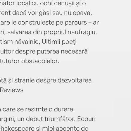
ator local cu ochi cenușii și o
ferent dacă vor găsi sau nu epava,
 care le construiește pe parcurs – ar
ri, salvarea din propriul naufragiu.
sm năvalnic, Ultimii poeți
uluitor despre puterea necesară
 tuturor obstacolelor.
tă și stranie despre dezvoltarea
s Reviews
n care se resimte o durere
rgini, un debut triumfător. Ecouri
hakespeare și mici accente de