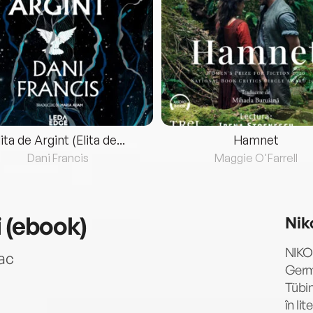
lita de Argint (Elita de...
Hamnet
Dani Francis
Maggie O'Farrell
(ebook)
Nik
NIKOL
ac
Germa
Tübin
în li