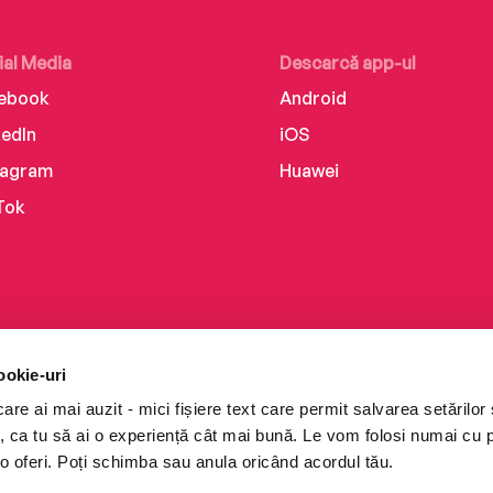
ial Media
Descarcă app-ul
ebook
Android
kedIn
iOS
tagram
Huawei
Tok
ookie-uri
re ai mai auzit - mici fișiere text care permit salvarea setărilor 
te, ca tu să ai o experiență cât mai bună. Le vom folosi numai cu
o oferi. Poți schimba sau anula oricând acordul tău.