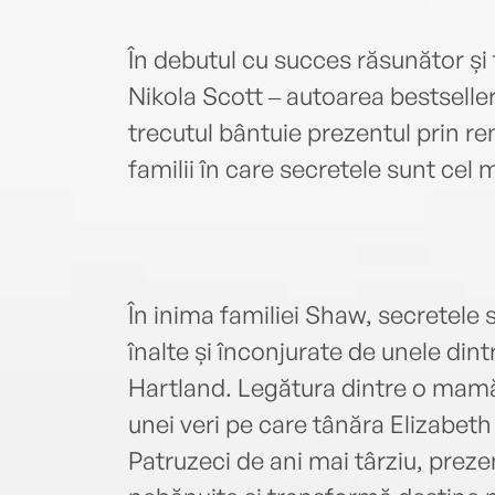
În debutul cu succes răsunător și t
Nikola Scott ‒ autoarea bestselleru
trecutul bântuie prezentul prin re
familii în care secretele sunt cel m
În inima familiei Shaw, secretele 
înalte și înconjurate de unele din
Hartland. Legătura dintre o mamă ș
unei veri pe care tânăra Elizabeth
Patruzeci de ani mai târziu, preze