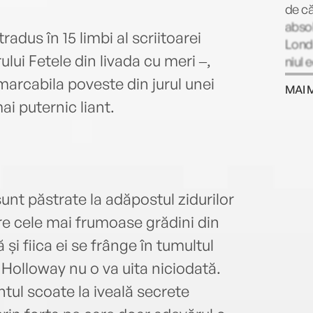
de că
absol
radus în 15 limbi al scriitoarei
Londr
lui Fetele din livada cu meri ‒,
niul 
urmez
marcabila poveste din jurul unei
MAI 
Prim
ai puternic liant.
(2017
bests
topur
al tr
(The 
sunt păstrate la adăpostul zidurilor
2023)
inter
tre cele mai frumoase grădini din
Frank
i fiica ei se frânge în tumultul
lor.
 Holloway nu o va uita niciodată.
ntul scoate la iveală secrete