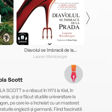
Diavolul se îmbracă de la...
Lauren Weisberger
Fre
ola Scott
A SCOTT s-a născut în 1973 la Kiel, în
nia, și și-a făcut studiile universitare la
gen, pe care le-a încheiat cu un masterat
teraturile engleză și germană. Fiind fascinată