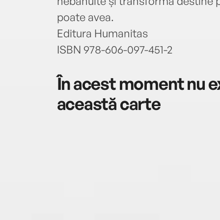
nebănuite și transformă destine p
poate avea.
Editura Humanitas
ISBN 978-606-097-451-2
În acest moment nu ex
această carte