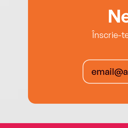
Ne
Înscrie-t