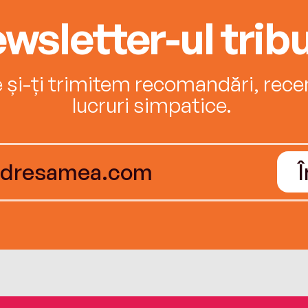
wsletter-ul tribu
e și-ți trimitem recomandări, recenz
lucruri simpatice.