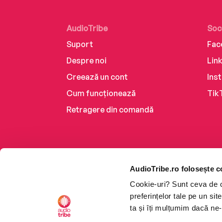
AudioTribe
Soc
Suport
Fac
Despre noi
Lin
Creează un cont
Ins
Cum funcționează
Tik
Retragere din comandă
AudioTribe.ro folosește c
Cookie-uri? Sunt ceva de ca
preferințelor tale pe un si
ta și îți mulțumim dacă ne-