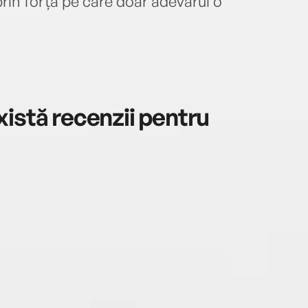
rin forța pe care doar adevărul o
istă recenzii pentru