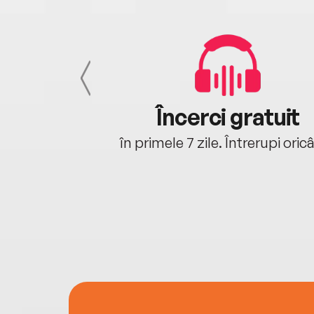
cu tine
Încerci gratuit
oriunde ești.
în primele 7 zile. Întrerupi oric