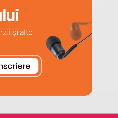
lui
ii și alte
Înscriere