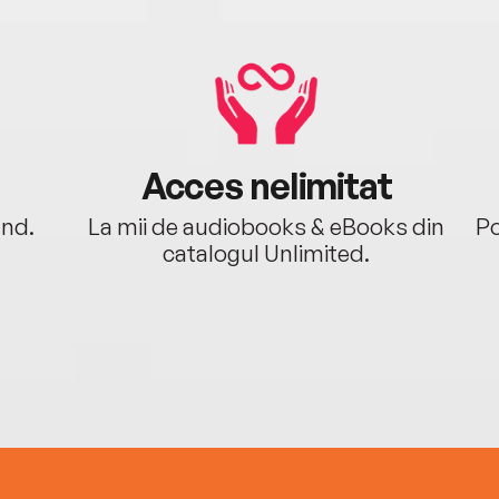
Acces nelimitat
ând.
La mii de audiobooks & eBooks din
Po
catalogul Unlimited.