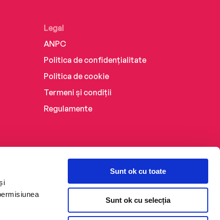
Legal
ANPC
Politica de confidențialitate
Politica de cookie
Termeni și condiții
Regulamente
Sunt ok cu toate
și
 permisiunea
Sunt ok cu selecția