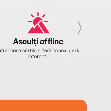
Asculți offline
Aj
ți accesa cărțile și fără conexiune la
Ascultă a
internet.