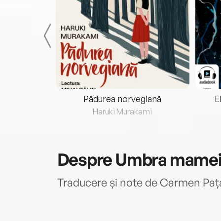
eria...
Pădurea norvegiană
E
ris
Haruki Murakami
Despre
Umbra mamei 
Traducere și note de Carmen Paț