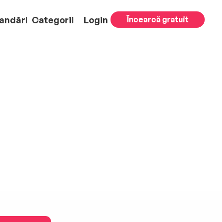
andări
Categorii
Login
Încearcă gratuit