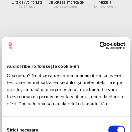
Elita de Argint (Elita
Diavolul se îmbracă de
Migdală
de...
la...
Dani Francis
Lauren Weisberger
Sohn Won-pyung
Despre
carte
Ove este cel mai morocănos om pe care vi-l
puteți imagina, un bătrân mizantrop căruia îi
plac regulile stricte, rutina, lucrurile utile în viață
AudioTribe.ro folosește cookie-uri
și care n-are răbdare pentru amabilități gratuite
Cookie-uri? Sunt ceva de care ai mai auzit - mici fișiere
cu vecinii. Își divinizează mașina Saab, marca lui
text care permit salvarea setărilor și preferințelor tale pe
MAI MULT
de suflet, și judecă oamenii după ce mașină
un site, ca tu să ai o experiență cât mai bună. Le vom
Recenzii
conduc, disprețuind profund, se înțelege,
folosi numai cu permisiunea ta și îți mulțumim dacă ne-o
automobilele străine. Se crede înconjurat de
oferi. Poți schimba sau anula oricând acordul tău.
idioți și crede că lumea se duce de râpă cu toți
Nicio descriere nu îi este pe măsură acestei
filfizonii ăștia cu cabluri albe în urechi care
cărți! Excepțională! Filmul nu se compara
angajează pe cineva să le schimbe un bec. A
Selecția
fost detronat din funcția de președinte al
Strict necesare
consimțământului