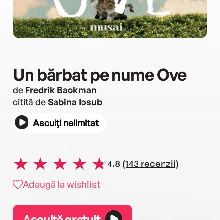
Un bărbat pe nume Ove
de
Fredrik Backman
citită de
Sabina Iosub
Asculți nelimitat
4.8
(143 recenzii)
Adaugă la wishlist
Ascultă gratuit