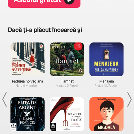
Dacă ți-a plăcut încearcă și
a...
Pădurea norvegiană
Hamnet
Menajera
I
Haruki Murakami
Maggie O'Farrell
Freida McFadden