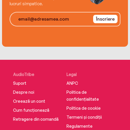
Agency
lucruri simpatice.
© Editura Art, 2017, pentru prezenta ediţie
Înscriere
Traducere din limba suedeză de Andreea
Caleman
Grupul Editorial Art
ISBN 978-630-321-348-4
AudioTribe
Legal
Suport
ANPC
Despre noi
Politica de
confidențialitate
Creează un cont
Politica de cookie
Cum funcționează
Termeni și condiții
Retragere din comandă
Regulamente