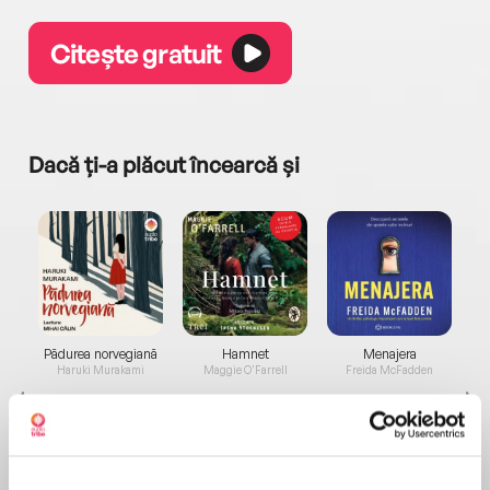
Citește gratuit
Dacă ți-a plăcut încearcă și
a...
Pădurea norvegiană
Hamnet
Menajera
I
Haruki Murakami
Maggie O'Farrell
Freida McFadden