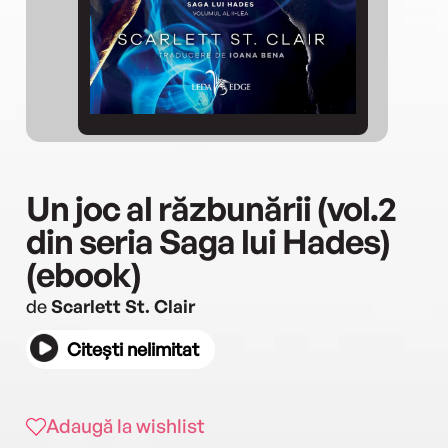
Un joc al răzbunării (vol.2
din seria Saga lui Hades)
(ebook)
de
Scarlett St. Clair
Citești nelimitat
Adaugă la wishlist