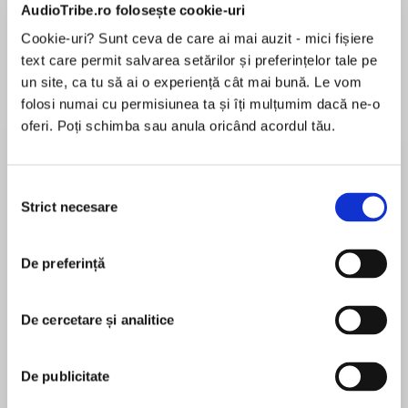
AudioTribe.ro folosește cookie-uri
Cookie-uri? Sunt ceva de care ai mai auzit - mici fișiere
Elita de Argint (Elita
Diavolul se îmbracă de
Migdală
text care permit salvarea setărilor și preferințelor tale pe
de...
la...
Dani Francis
Lauren Weisberger
Sohn Won-pyung
un site, ca tu să ai o experiență cât mai bună. Le vom
folosi numai cu permisiunea ta și îți mulțumim dacă ne-o
oferi. Poți schimba sau anula oricând acordul tău.
Despre
carte
Selecția
Hades, Zeul Morților, nu ia partea nimănui și nici
Strict necesare
consimțământului
nu încalcă regulile. Evident, nu face excepții
când vine vorba de aceste principii – pentru
De preferință
niciun zeu sau muritor și nici măcar pentru
iubita lui, Persefona, Zeița Primăverii.
MAI MULT
De obicei, frica te ține departe de jocurile
De cercetare și analitice
În acest moment nu există recenzii
răzbunării. Nu și de data asta însă.
pentru această carte
Când Hera, Zeița Femeilor, îl abordează pe
Hades și îi cere ajutorul pentru a-l putea
De publicitate
răsturna de la putere pe Zeus, acesta refuză.