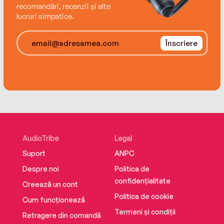
recomandări, recenzii și alte
lucruri simpatice.
Înscriere
AudioTribe
Legal
Suport
ANPC
Despre noi
Politica de
confidențialitate
Creează un cont
Politica de cookie
Cum funcționează
Termeni și condiții
Retragere din comandă