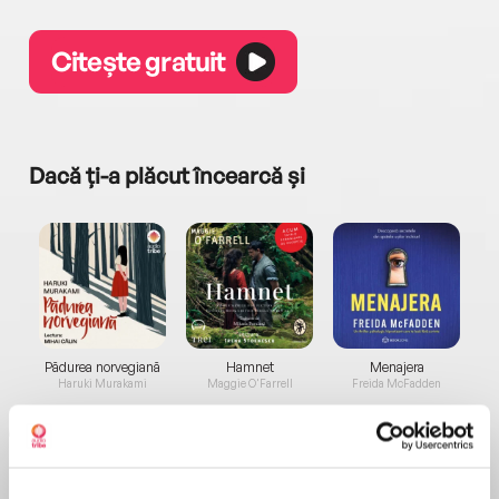
Citește gratuit
Dacă ți-a plăcut încearcă și
a...
Pădurea norvegiană
Hamnet
Menajera
I
Haruki Murakami
Maggie O'Farrell
Freida McFadden