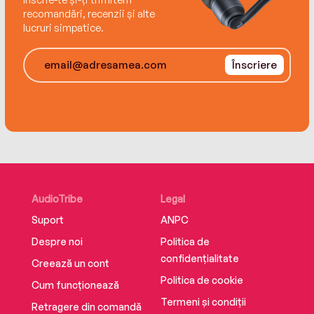
recomandări, recenzii și alte
lucruri simpatice.
Înscriere
AudioTribe
Legal
Suport
ANPC
Despre noi
Politica de
confidențialitate
Creează un cont
Politica de cookie
Cum funcționează
Termeni și condiții
Retragere din comandă