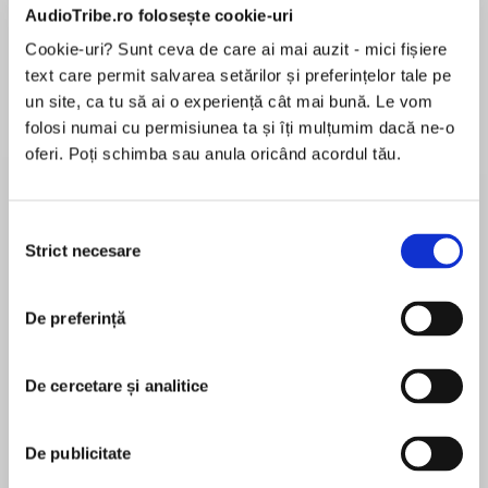
AudioTribe.ro folosește cookie-uri
Cookie-uri? Sunt ceva de care ai mai auzit - mici fișiere
Elita de Argint (Elita
Diavolul se îmbracă de
Migdală
text care permit salvarea setărilor și preferințelor tale pe
de...
la...
Dani Francis
Lauren Weisberger
Sohn Won-pyung
un site, ca tu să ai o experiență cât mai bună. Le vom
folosi numai cu permisiunea ta și îți mulțumim dacă ne-o
oferi. Poți schimba sau anula oricând acordul tău.
Despre
carte
Selecția
POVESTEA DIN UN STROP DE ÎNTUNERIC,
Strict necesare
consimțământului
RELATATĂ DIN PERSPECTIVA LUI HADES!
Hades, zeul Lumii de Jos, este cunoscut pentru
De preferință
caracterul neînduplecat, cluburile de noapte
luxoase și afacerile imposibile în care este
MAI MULT
implicat. Obișnuit să controleze absolut totul,
De cercetare și analitice
În acest moment nu există recenzii
nu este pregătit să descopere că Soarta i-a
pentru această carte
ales-o ca viitoare soție și regină pe frumoasa
De publicitate
Persefona, Zeița Primăverii.
În ciuda atracției pe care o simte față de