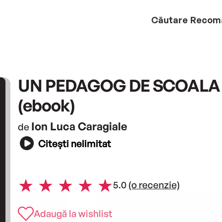
Căutare
Recom
UN PEDAGOG DE SCOALA
(ebook)
Ion Luca Caragiale
de
Citești nelimitat
5.0
(o recenzie)
Adaugă la wishlist