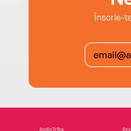
Înscrie-t
AudioTribe
Soc