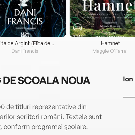
lita de Argint (Elita de...
Hamnet
Dani Francis
Maggie O'Farrell
 DE SCOALA NOUA
Ion
0 de titluri reprezentative din
rilor scriitori români. Textele sunt
r, conform programei şcolare.