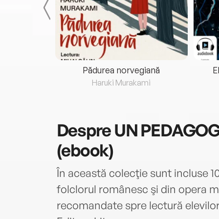
eria...
Pădurea norvegiană
E
ris
Haruki Murakami
Despre
UN PEDAGOG
(ebook)
În această colecţie sunt incluse 10
folclorul românesc şi din opera ma
recomandate spre lectură elevilo