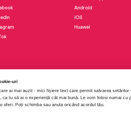
ebook
Android
kedIn
iOS
tagram
Huawei
Tok
ookie-uri
re ai mai auzit - mici fișiere text care permit salvarea setărilor 
te, ca tu să ai o experiență cât mai bună. Le vom folosi numai cu
o oferi. Poți schimba sau anula oricând acordul tău.
i books a Cărturești.