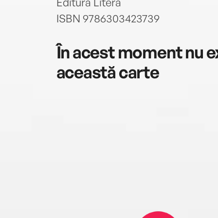
Editura Litera
ISBN 9786303423739
În acest moment nu ex
această carte