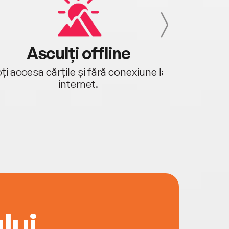
Asculți offline
Aj
ți accesa cărțile și fără conexiune la
Ascultă a
internet.
lui