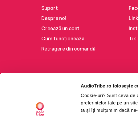
Suport
Fac
Despre noi
Lin
Creează un cont
Ins
Cum funcționează
Tik
Retragere din comandă
AudioTribe.ro folosește c
Cookie-uri? Sunt ceva de ca
preferințelor tale pe un si
ta și îți mulțumim dacă ne-
Platforma de audiobooks ș