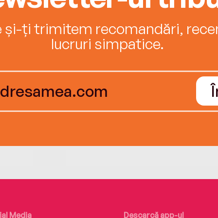
e și-ți trimitem recomandări, recenz
lucruri simpatice.
ial Media
Descarcă app-ul