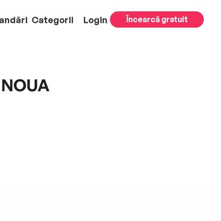
andări
Categorii
Login
Încearcă gratuit
 NOUA