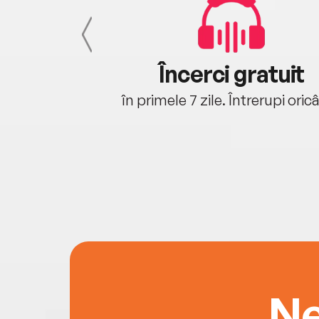
cu tine
Încerci gratuit
oriunde ești.
în primele 7 zile. Întrerupi oric
Ne