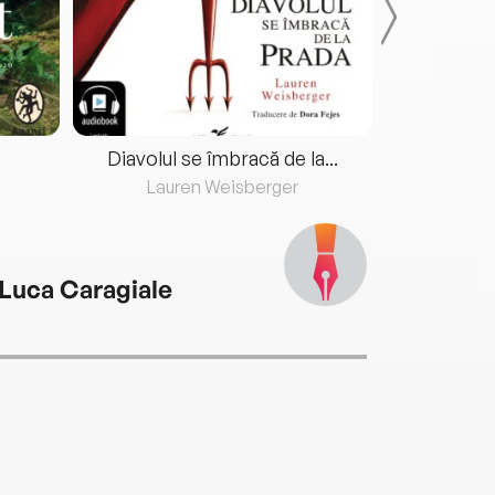
Diavolul se îmbracă de la...
Lauren Weisberger
Fre
 Luca Caragiale