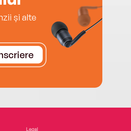
ii și alte
Înscriere
Legal