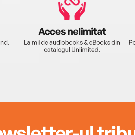
Acces nelimitat
ând.
La mii de audiobooks & eBooks din
Po
catalogul Unlimited.
wsletter-ul tribu