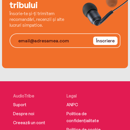
tribului
Înscrie-te și-ți trimitem
recomandări, recenzii și alte
lucruri simpatice.
Înscriere
AudioTribe
Legal
Suport
ANPC
Despre noi
Politica de
confidențialitate
Creează un cont
Politica de cookie