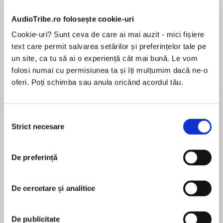
AudioTribe.ro folosește cookie-uri
Cookie-uri? Sunt ceva de care ai mai auzit - mici fișiere
text care permit salvarea setărilor și preferințelor tale pe
Elita de Argint (Elita
Diavolul se îmbracă de
Migdală
un site, ca tu să ai o experiență cât mai bună. Le vom
de...
la...
Dani Francis
Lauren Weisberger
Sohn Won-pyung
folosi numai cu permisiunea ta și îți mulțumim dacă ne-o
oferi. Poți schimba sau anula oricând acordul tău.
Selecția
Despre
carte
Strict necesare
consimțământului
Relația dintre Persefona și Hades a devenit
publică, presa vuiește, iar pericolul de a fi dată
De preferință
în vileag drept Zeița Primăverii pândește la tot
pasul.
Ca și cum nu ar fi suficient, cunoscuții par
De cercetare și analitice
MAI MULT
dornici să o avertizeze pe Persefona în privința
În acest moment nu există recenzii
Zeului Morților, expunându-i
De publicitate
pentru această carte
trecutul care abundă în ticăloșii.