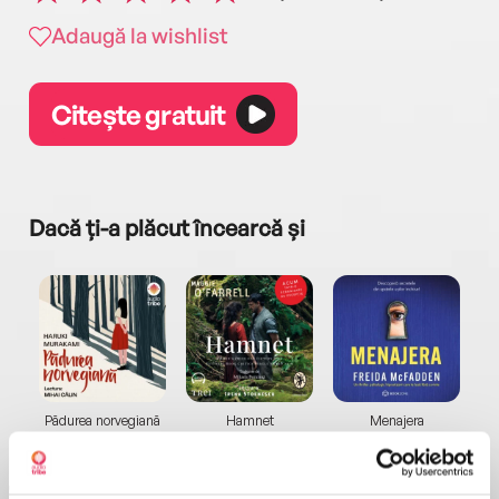
Adaugă la wishlist
Citește gratuit
Dacă ți-a plăcut încearcă și
a...
Pădurea norvegiană
Hamnet
Menajera
I
Haruki Murakami
Maggie O'Farrell
Freida McFadden