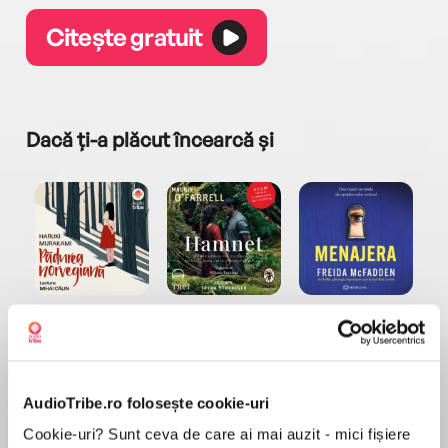
Citește gratuit
Dacă ți-a plăcut încearcă și
a...
Pădurea norvegiană
Hamnet
Menajera
I
Haruki Murakami
Maggie O'Farrell
Freida McFadden
AudioTribe.ro folosește cookie-uri
Cookie-uri? Sunt ceva de care ai mai auzit - mici fișiere