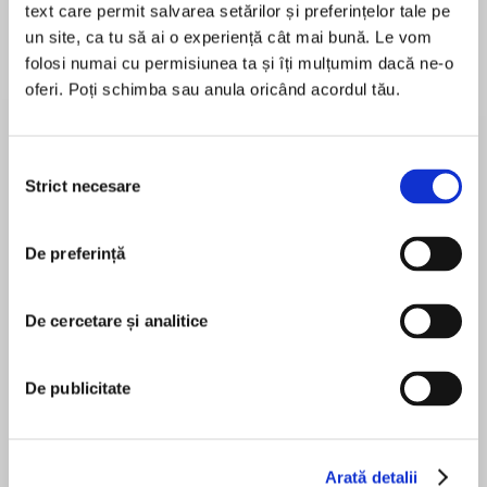
text care permit salvarea setărilor și preferințelor tale pe
un site, ca tu să ai o experiență cât mai bună. Le vom
Elita de Argint (Elita
Diavolul se îmbracă de
Migdală
folosi numai cu permisiunea ta și îți mulțumim dacă ne-o
de...
la...
Dani Francis
Lauren Weisberger
Sohn Won-pyung
oferi. Poți schimba sau anula oricând acordul tău.
Selecția
Despre
carte
Strict necesare
consimțământului
„UN STROP DE SÂNGE crește audiența“ e
deviza reporterilor TV. Iar o bombă plasată într-
De preferință
o școală devine firește o știre de top. Pe care
Holly Gibney (cu care cititorii au făcut
De cercetare și analitice
cunoștință în seria BILL HODGES și în romanul
MAI MULT
Străinul) o urmărește exact când investighează
În acest moment nu există recenzii
primul ei caz: dispariția unui câine. Iar tânăra cu
De publicitate
pentru această carte
ambiții profesionale mai mărețe de-atât
descoperă că totuși ceva nu e în regulă cu
reporterul care a ajuns primul la locul exploziei.
Arată detalii