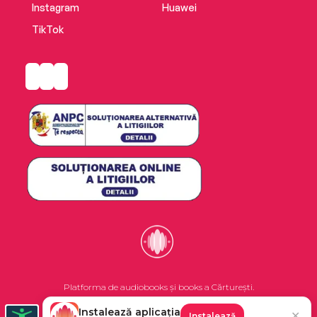
Instagram
Huawei
TikTok
Platforma de audiobooks și books a Cărturești.
Instalează aplicația
✕
Instalează