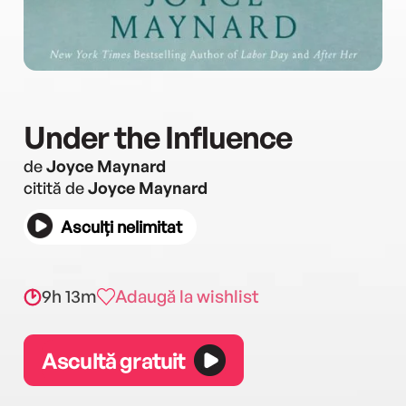
Under the Influence
de
Joyce Maynard
citită de
Joyce Maynard
Asculți nelimitat
9h 13m
Adaugă la wishlist
Ascultă gratuit