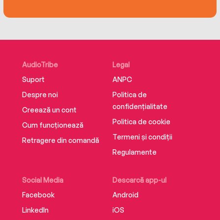
of her son. But the debt Helen owes them is
about to come due.
Ollie witnesses an accident involving Swift, his
grown son, and the daughter of the Havillands’
AudioTribe
Legal
housekeeper. With her young son’s future in the
balance, Helen must choose between the truth
Suport
ANPC
and the friends who have given her everything.
Despre noi
Politica de
confidențialitate
Creează un cont
Politica de cookie
Cum funcționează
Termeni și condiții
Retragere din comandă
Regulamente
Social Media
Descarcă app-ul
Facebook
Android
LinkedIn
iOS