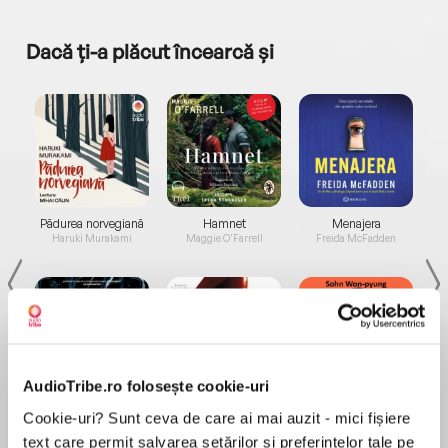
Dacă ți-a plăcut încearcă și
a...
Pădurea norvegiană
Hamnet
Menajera
I
Haruki Murakami
Maggie O'Farrell
Freida McFadden
AudioTribe.ro folosește cookie-uri
Elita de Argint (Elita
Diavolul se îmbracă de
Migdală
Cookie-uri? Sunt ceva de care ai mai auzit - mici fișiere
de...
la...
Dani Francis
Lauren Weisberger
Sohn Won-pyung
text care permit salvarea setărilor și preferințelor tale pe