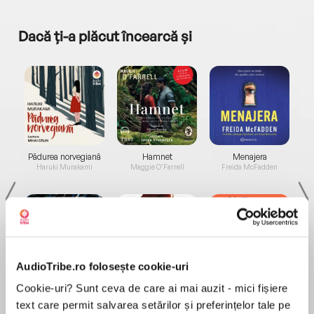
Dacă ți-a plăcut încearcă și
a...
Pădurea norvegiană
Hamnet
Menajera
I
Haruki Murakami
Maggie O'Farrell
Freida McFadden
AudioTribe.ro folosește cookie-uri
Elita de Argint (Elita
Diavolul se îmbracă de
Migdală
Cookie-uri? Sunt ceva de care ai mai auzit - mici fișiere
de...
la...
Dani Francis
Lauren Weisberger
Sohn Won-pyung
text care permit salvarea setărilor și preferințelor tale pe