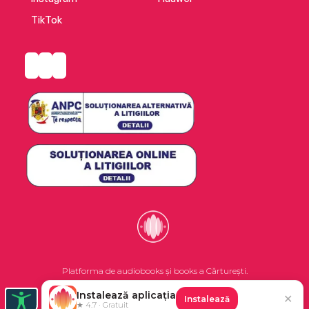
TikTok
Platforma de audiobooks și books a Cărturești.
Instalează aplicația
✕
Instalează
©2026 Nemo EPG SRL. Toate drepturile rezervate.
★ 4.7 · Gratuit