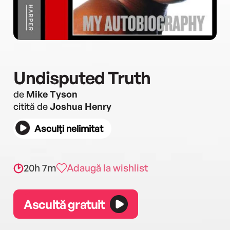
Undisputed Truth
de
Mike Tyson
citită de
Joshua Henry
Asculți nelimitat
20h 7m
Adaugă la wishlist
Ascultă gratuit