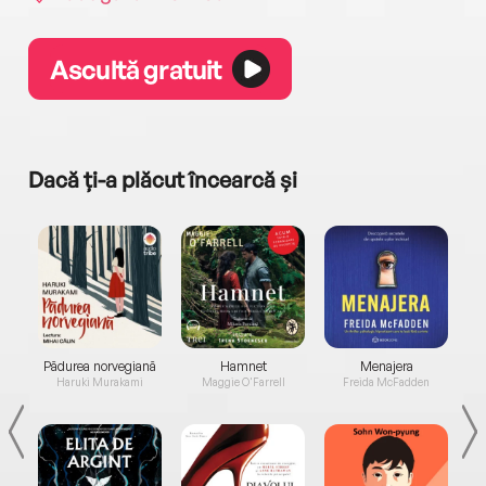
Ascultă gratuit
Dacă ți-a plăcut încearcă și
a...
Pădurea norvegiană
Hamnet
Menajera
I
Haruki Murakami
Maggie O'Farrell
Freida McFadden