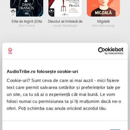
Elita de Argint (Elita
Diavolul se îmbracă de
Migdală
de...
la...
Dani Francis
Lauren Weisberger
Sohn Won-pyung
Despre
carte
Ce te împiedică să trăiești cea mai bună dintre
AudioTribe.ro folosește cookie-uri
vieți? Majoritatea răspunsurilor la această
Cookie-uri? Sunt ceva de care ai mai auzit - mici fișiere
întrebare s-ar referi la lucruri ca relațiile cu alți
text care permit salvarea setărilor și preferințelor tale pe
oameni, bani, slujbă sau circumstanțe
un site, ca tu să ai o experiență cât mai bună. Le vom
nefavorabile. Niciuna dintre aceste explicații nu
folosi numai cu permisiunea ta și îți mulțumim dacă ne-o
MAI MULT
are vreo importanță. După ce a lucrat zeci de
oferi. Poți schimba sau anula oricând acordul tău.
Recenzii
ani cu oamenii în calitate de coach de
dezvoltare personală, Gary John Bishop a
descoperit că singura barieră care-ți stă în cale
Selecția
Foarte buna! Ar trebui citita anual