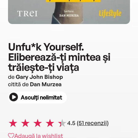
Unfu*k Yourself.
Eliberează-ți mintea și
trăiește-ți viața
de
Gary John Bishop
citită de
Dan Murzea
Asculți nelimitat
4.5
(51 recenzii)
Adaugă la wishlist