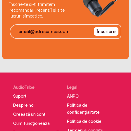
Înscrie-te și-ți trimitem
recomandări, recenzii și alte
lucruri simpatice.
Înscriere
AudioTribe
Legal
Suport
ANPC
Despre noi
Politica de
confidențialitate
Creează un cont
Politica de cookie
Cum funcționează
Termeni și condiții