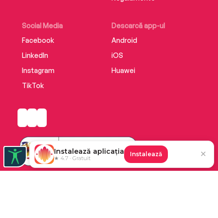
Social Media
Descarcă app-ul
Facebook
Android
LinkedIn
iOS
Instagram
Huawei
TikTok
Instalează aplicația
✕
Instalează
★ 4.7 · Gratuit