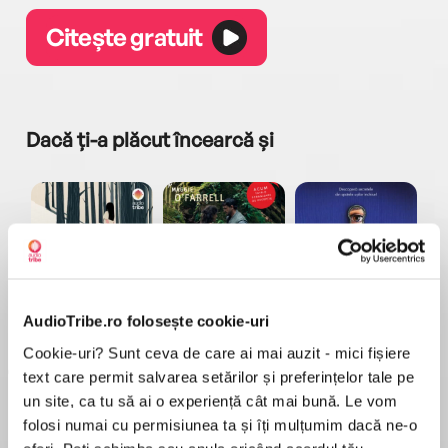
Citește gratuit
Dacă ți-a plăcut încearcă și
a...
Pădurea norvegiană
Hamnet
Menajera
I
AudioTribe.ro folosește cookie-uri
Haruki Murakami
Maggie O'Farrell
Freida McFadden
Cookie-uri? Sunt ceva de care ai mai auzit - mici fișiere
text care permit salvarea setărilor și preferințelor tale pe
un site, ca tu să ai o experiență cât mai bună. Le vom
folosi numai cu permisiunea ta și îți mulțumim dacă ne-o