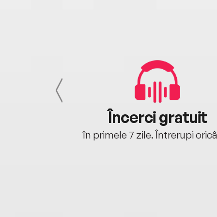
cu tine
Încerci gratuit
oriunde ești.
în primele 7 zile. Întrerupi oric