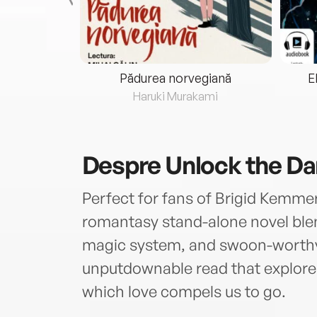
eria...
Pădurea norvegiană
E
ris
Haruki Murakami
Despre
Unlock the Da
Perfect for fans of Brigid Kemmer
romantasy stand-alone novel ble
magic system, and swoon-worthy
unputdownable read that explores 
which love compels us to go.