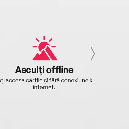
Asculți offline
Aj
ți accesa cărțile și fără conexiune la
Ascultă a
internet.