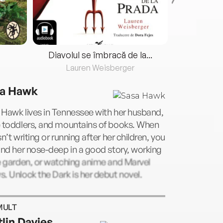
Diavolul se îmbracă de la...
Lauren Weisberger
Fre
a Hawk
Hawk lives in Tennessee with her husband,
e toddlers, and mountains of books. When
sn’t writing or running after her children, you
ind her nose-deep in a good story, working
e garden, or watching anime and Marvel
. Unlock the Dark is her debut novel.
MULT
tlin Davies