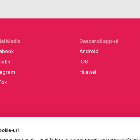
ial Media
Descarcă app-ul
ebook
Android
kedIn
iOS
tagram
Huawei
Tok
ookie-uri
re ai mai auzit - mici fișiere text care permit salvarea setărilor 