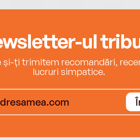
wsletter-ul tribu
e și-ți trimitem recomandări, recenz
lucruri simpatice.