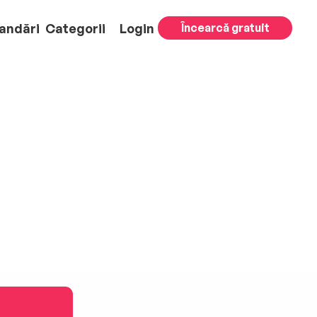
andări
Categorii
Login
Încearcă gratuit