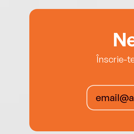
Ne
Înscrie-t