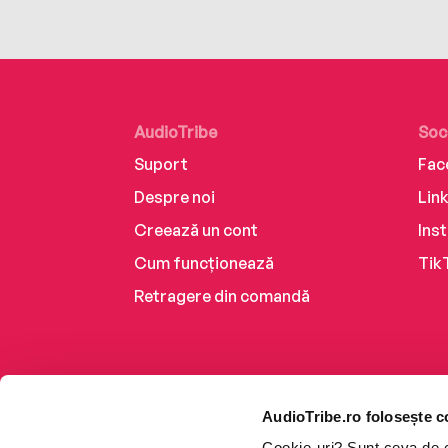
AudioTribe
Soc
Suport
Fac
Despre noi
Lin
Creează un cont
Ins
Cum funcționează
Tik
Retragere din comandă
AudioTribe.ro folosește c
Cookie-uri? Sunt ceva de ca