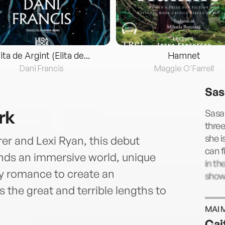
lita de Argint (Elita de...
Hamnet
Dani Francis
Maggie O'Farrell
Sas
rk
Sasa 
thre
she i
er and Lexi Ryan, this debut
can f
nds an immersive world, unique
in th
 romance to create an
shows
the great and terrible lengths to
MAI 
Cai