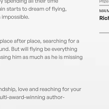
y spending all their time
Prize
Year 
in starts to dream of flying,
MAI 
Year.
s impossible.
Ric
place after place, searching for a
und. But will flying be everything
sing him as much as he is missing
ndship, love and reaching for your
ulti-award-winning author-