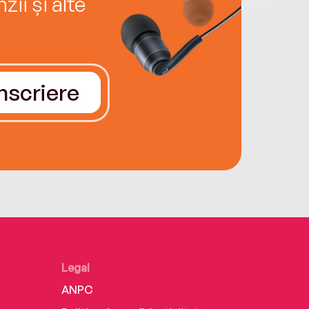
ii și alte
Înscriere
Legal
ANPC