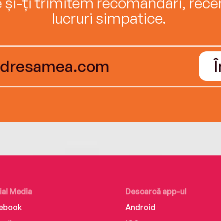
e și-ți trimitem recomandări, recenz
lucruri simpatice.
ial Media
Descarcă app-ul
ebook
Android