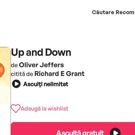
Căutare
Recom
Up and Down
Oliver Jeffers
de
Richard E Grant
citită de
Asculți nelimitat
Adaugă la wishlist
Ascultă gratuit