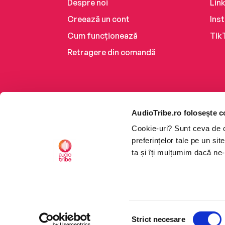
Despre noi
Lin
Creează un cont
Ins
Cum funcționează
Tik
Retragere din comandă
AudioTribe.ro folosește c
Cookie-uri? Sunt ceva de ca
preferințelor tale pe un si
ta și îți mulțumim dacă ne-
Platforma de audiobooks ș
Selecția
CTRL+F2
CTRL+F2
©2026 Nemo EPG SRL. Toat
Strict necesare