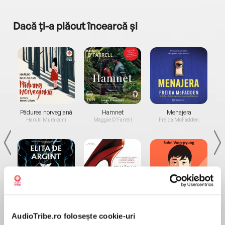
Dacă ți-a plăcut încearcă și
a...
Pădurea norvegiană
Hamnet
Menajera
I
Haruki Murakami
Maggie O'Farrell
Freida McFadden
Elita de Argint (Elita
Diavolul se îmbracă de
Migdală
de...
la...
Dani Francis
Lauren Weisberger
Sohn Won-pyung
AudioTribe.ro folosește cookie-uri