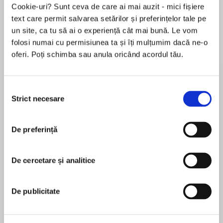
Cookie-uri? Sunt ceva de care ai mai auzit - mici fișiere
text care permit salvarea setărilor și preferințelor tale pe
un site, ca tu să ai o experiență cât mai bună. Le vom
Despre
carte
folosi numai cu permisiunea ta și îți mulțumim dacă ne-o
oferi. Poți schimba sau anula oricând acordul tău.
There's always one more grave to dig
Lately, life has been unnaturally calm for
Selecția
vampires Cat Crawfield and her husband,
Strict necesare
consimțământului
Bones. They should have known better than to
MAI MULT
relax their guard, because a shocking revelation
De preferință
În acest moment nu există recenzii
sends them back into action to stop an all-out
pentru această carte
war . . .
De cercetare și analitice
Jeaniene Frost
A rogue CIA agent is involved in horrifying secret
activities that threaten to raise tensions
Jeaniene Frost is the New York Times, USA Today,
De publicitate
between humans and the undead to dangerous
and international bestselling author of the Night
heights. Now Cat and Bones are in a race
Huntress series and the Night Huntress World
against time to save their friends from a fate