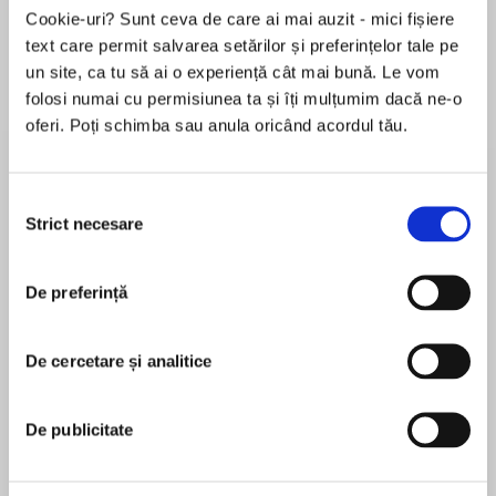
Elita de Argint (Elita
Diavolul se îmbracă de
Migdală
Cookie-uri? Sunt ceva de care ai mai auzit - mici fișiere
de...
la...
Dani Francis
Lauren Weisberger
Sohn Won-pyung
text care permit salvarea setărilor și preferințelor tale pe
un site, ca tu să ai o experiență cât mai bună. Le vom
folosi numai cu permisiunea ta și îți mulțumim dacă ne-o
oferi. Poți schimba sau anula oricând acordul tău.
Despre
carte
După ce au călătorit cu mașina în Țara vacilor
Selecția
fericite, pisica Vadú și musca Gina pornesc din
Strict necesare
consimțământului
nou la drum. De data aceasta cu avionul, care le
duce până la ocean, în Portocalia.
De preferință
Însoțite de Sophie și de mama ei, cele două
MAI MULT
prietene savurează mâncarea preferată a
În acest moment nu există recenzii
oamenilor din această țară, supraviețuiesc
De cercetare și analitice
pentru această carte
atacului lui Piran Golan – un motan pe cât de
primejdios, pe atât de prietenos –, apoi
dezleagă misterul craniului lui Vincent, găsit pe
De publicitate
malul oceanului.
Ana Maria Sandu
Dar ce cântec se aude pe străzi și prin taverne,