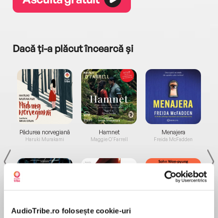
Dacă ți-a plăcut încearcă și
a...
Pădurea norvegiană
Hamnet
Menajera
I
Haruki Murakami
Maggie O'Farrell
Freida McFadden
AudioTribe.ro folosește cookie-uri