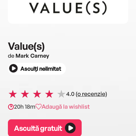
Value(s)
de
Mark Carney
Asculți nelimitat
4.0
(o recenzie)
20h 18m
Adaugă la wishlist
Ascultă gratuit