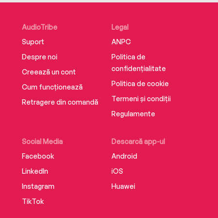
of the market to transform intractable global
problems into opportunities. And in so doing
AudioTribe
Legal
build a better world for all.
Suport
ANPC
Despre noi
Politica de
Read as one of the great global thinkers of our
confidențialitate
Creează un cont
time examines how what we value has become
Politica de cookie
Cum funcționează
misaligned and how we can rethink and rebuild
Termeni și condiții
before it is too late.
Retragere din comandă
Regulamente
Social Media
Descarcă app-ul
Facebook
Android
LinkedIn
iOS
Instagram
Huawei
TikTok