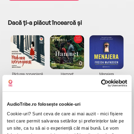
Dacă ți-a plăcut încearcă și
a...
Pădurea norvegiană
Hamnet
Menajera
I
Haruki Murakami
Maggie O'Farrell
Freida McFadden
AudioTribe.ro folosește cookie-uri
Cookie-uri? Sunt ceva de care ai mai auzit - mici fișiere
text care permit salvarea setărilor și preferințelor tale pe
un site, ca tu să ai o experiență cât mai bună. Le vom
Elita de Argint (Elita
Diavolul se îmbracă de
Migdală
de...
la...
Dani Francis
Lauren Weisberger
Sohn Won-pyung