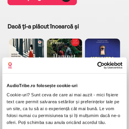
Dacă ți-a plăcut încearcă și
a...
Pădurea norvegiană
Hamnet
Menajera
I
Haruki Murakami
Maggie O'Farrell
Freida McFadden
AudioTribe.ro folosește cookie-uri
Cookie-uri? Sunt ceva de care ai mai auzit - mici fișiere
text care permit salvarea setărilor și preferințelor tale pe
un site, ca tu să ai o experiență cât mai bună. Le vom
folosi numai cu permisiunea ta și îți mulțumim dacă ne-o
oferi. Poți schimba sau anula oricând acordul tău.
Elita de Argint (Elita
Diavolul se îmbracă de
Migdală