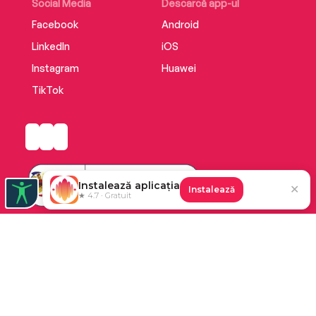
Social Media
Descarcă app-ul
Facebook
Android
LinkedIn
iOS
Instagram
Huawei
TikTok
Instalează aplicația
✕
Instalează
★ 4.7 · Gratuit