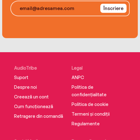
Înscriere
"Dacă v-a plăcut O familie aproape normală, n-o
să fiți dezamăgiți, acesta este un roman
excepțional." – Hyllan
Traducere de Gabriel Ionescu
Editura Trei
ISBN 9786064015600
AudioTribe
Legal
Suport
ANPC
Despre noi
Politica de
confidențialitate
Creează un cont
Politica de cookie
Cum funcționează
Termeni și condiții
Retragere din comandă
Regulamente