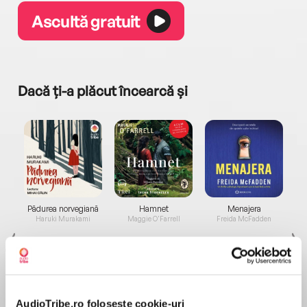
Ascultă gratuit
Dacă ți-a plăcut încearcă și
a...
Pădurea norvegiană
Hamnet
Menajera
I
Haruki Murakami
Maggie O'Farrell
Freida McFadden
AudioTribe.ro folosește cookie-uri