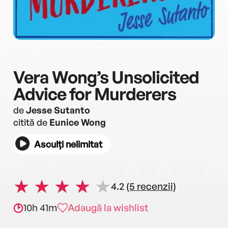
Vera Wong’s Unsolicited
Advice for Murderers
de
Jesse Sutanto
citită de
Eunice Wong
Asculți nelimitat
4.2
(5 recenzii)
10h 41m
Adaugă la wishlist