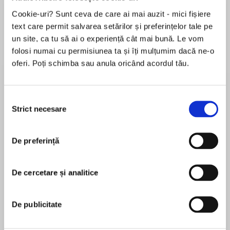
Cookie-uri? Sunt ceva de care ai mai auzit - mici fișiere
Elita de Argint (Elita
Diavolul se îmbracă de
Migdală
text care permit salvarea setărilor și preferințelor tale pe
de...
la...
Dani Francis
Lauren Weisberger
Sohn Won-pyung
un site, ca tu să ai o experiență cât mai bună. Le vom
folosi numai cu permisiunea ta și îți mulțumim dacă ne-o
oferi. Poți schimba sau anula oricând acordul tău.
Despre
carte
Selecția
The new must-read cozy crime mystery from
Strict necesare
consimțământului
the bestselling author of Dial A For Aunties
Put the kettle on, there’s a mystery brewing…
De preferință
MAI MULT
De cercetare și analitice
În acest moment nu există recenzii
pentru această carte
Tea-shop owner. Matchmaker. Detective?
De publicitate