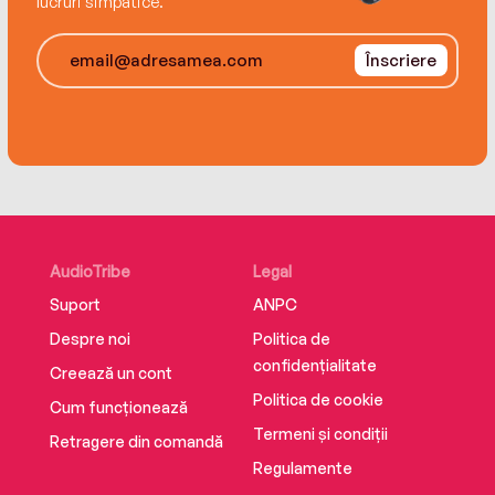
lucruri simpatice.
Nobody spills the tea like this amateur sleuth.
Înscriere
Knives Out meets Kim’s Convenience for
anyone who loves solving mysteries by Richard
Osman and Janice Hallett, and watching Death
in Paradise and Midsomer Murders.
AudioTribe
Legal
Suport
ANPC
Despre noi
Politica de
confidențialitate
Creează un cont
Politica de cookie
Cum funcționează
Termeni și condiții
Retragere din comandă
Regulamente