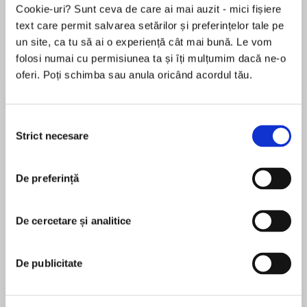
Cookie-uri? Sunt ceva de care ai mai auzit - mici fișiere
text care permit salvarea setărilor și preferințelor tale pe
un site, ca tu să ai o experiență cât mai bună. Le vom
Despre
carte
folosi numai cu permisiunea ta și îți mulțumim dacă ne-o
oferi. Poți schimba sau anula oricând acordul tău.
An unprecedented and heartfelt memoir that
illuminates the lives of rural Chinese workers,
offering a portrait of generational strife, family,
Selecția
love, and loss that crosses cultures and time.
Strict necesare
consimțământului
MAI MULT
De preferință
În acest moment nu există recenzii
Cai Chongda spent his childhood in a rural
pentru această carte
fishing village in Fujian province. When his father
—a former communist gang leader turned gas
De cercetare și analitice
Chongda Cai
station owner—has a stroke that partially
paralyzes him, his responsibilities fall to Cai, his
Writer, media personality, and entrepreneur, Cai
De publicitate
only son.
Chongda was born in 1982. He grew up in the
small coastal town of Minnan in the Fujian
Assuming his new role as head of the family, Cai