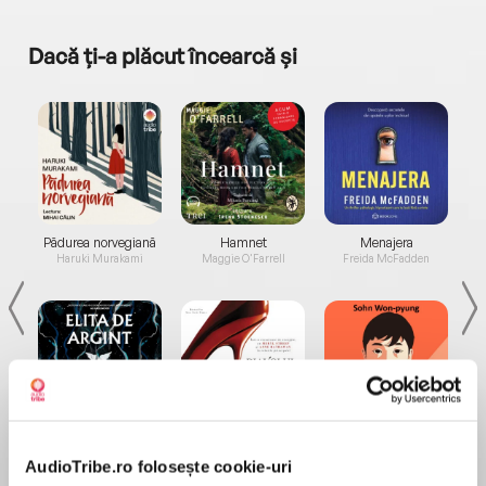
Dacă ți-a plăcut încearcă și
a...
Pădurea norvegiană
Hamnet
Menajera
I
Haruki Murakami
Maggie O'Farrell
Freida McFadden
Elita de Argint (Elita
Diavolul se îmbracă de
Migdală
de...
la...
Dani Francis
Lauren Weisberger
Sohn Won-pyung
AudioTribe.ro folosește cookie-uri