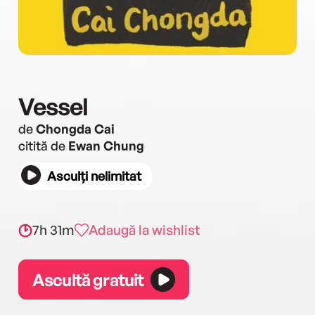
Vessel
de
Chongda Cai
citită de
Ewan Chung
Asculți nelimitat
7h 31m
Adaugă la wishlist
Ascultă gratuit