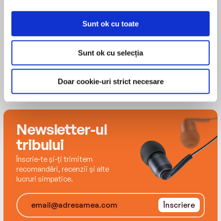
Cristian Iftode
fericire. Căci așa s-a încercat de mii de ani, de
la Aristotel la Nietzsche, de la Seneca la
Sunt ok cu toate
Foucault, și, în sfârșit, așa o scrie nouă Cristian
Iftode. Constantin Vică
Sunt ok cu selecția
Copyright © Editura Trei, 2021 pentru prezenta
ediţie
Doar cookie-uri strict necesare
ISBN 9786064017390
Newsletter-ul
tribului
Înscrie-te și-ți trimitem
recomandări, recenzii și alte
lucruri simpatice.
Înscriere