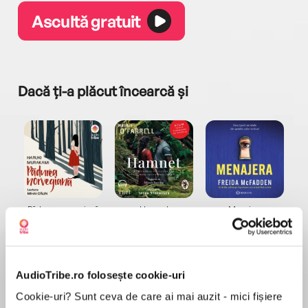
Ascultă gratuit
Dacă ți-a plăcut încearcă și
a...
Pădurea norvegiană
Hamnet
Menajera
I
Haruki Murakami
Maggie O'Farrell
Freida McFadden
AudioTribe.ro folosește cookie-uri
Cookie-uri? Sunt ceva de care ai mai auzit - mici fișiere