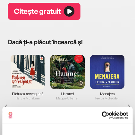
Citește gratuit
Dacă ți-a plăcut încearcă și
a...
Pădurea norvegiană
Hamnet
Menajera
I
Haruki Murakami
Maggie O'Farrell
Freida McFadden