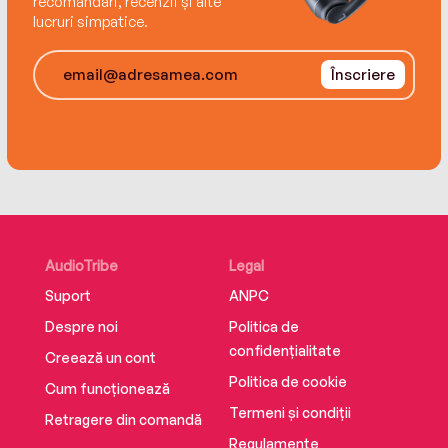
recomandări, recenzii și alte
978-606-43-0975-4
Machu Picchu, Bali sau Egipt. Locuiește în Maui,
lucruri simpatice.
Hawaii, unde a înființat mai multe centre în care
predă „arta vieții“.
Înscriere
AudioTribe
Legal
Suport
ANPC
Despre noi
Politica de
confidențialitate
Creează un cont
Politica de cookie
Cum funcționează
Termeni și condiții
Retragere din comandă
Regulamente