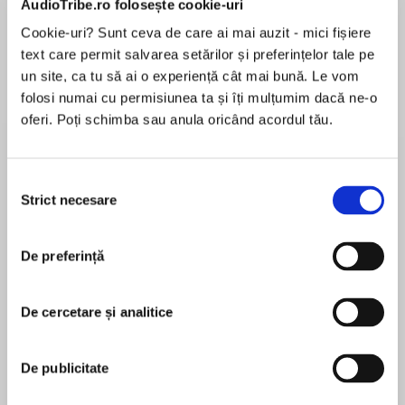
AudioTribe.ro folosește cookie-uri
Cookie-uri? Sunt ceva de care ai mai auzit - mici fișiere
Elita de Argint (Elita
Diavolul se îmbracă de
Migdală
text care permit salvarea setărilor și preferințelor tale pe
de...
la...
Dani Francis
Lauren Weisberger
Sohn Won-pyung
un site, ca tu să ai o experiență cât mai bună. Le vom
folosi numai cu permisiunea ta și îți mulțumim dacă ne-o
oferi. Poți schimba sau anula oricând acordul tău.
Despre
carte
Selecția
NOROCUL ȚI-L FACI SINGUR! Viața ți-a tras
Strict necesare
consimțământului
țeapă dacă… Îi consideri pe ceilalți mai
importanți decât pe tine. Viața ta socială nu are
legătură cu cea interioară. Spui DA când vrei să
De preferință
spui NU. Încerci să-i schimbi pe cei din jur. Ai
MAI MULT
uitat să te bucuri de călătorie. Când viața îți
De cercetare și analitice
În acest moment nu există recenzii
trage țeapă e momentul să te trezești din
pentru această carte
inerție. Alan H. Cohen îți arată în zece capitole
cum să nu mai irosești timpul și energia pe
De publicitate
oameni și lucruri care nu-ți fac bine și cum să