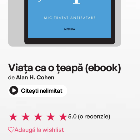
Viața ca o țeapă (ebook)
de
Alan H. Cohen
Citești nelimitat
5.0
(o recenzie)
Adaugă la wishlist