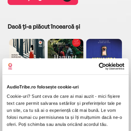
Dacă ți-a plăcut încearcă și
a...
Pădurea norvegiană
Hamnet
Menajera
I
Haruki Murakami
Maggie O'Farrell
Freida McFadden
AudioTribe.ro folosește cookie-uri
Cookie-uri? Sunt ceva de care ai mai auzit - mici fișiere
text care permit salvarea setărilor și preferințelor tale pe
un site, ca tu să ai o experiență cât mai bună. Le vom
folosi numai cu permisiunea ta și îți mulțumim dacă ne-o
oferi. Poți schimba sau anula oricând acordul tău.
Elita de Argint (Elita
Diavolul se îmbracă de
Migdală