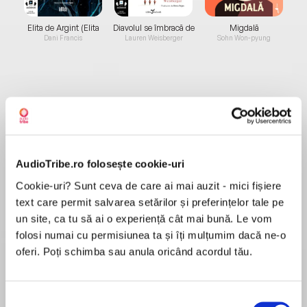
Elita de Argint (Elita
Diavolul se îmbracă de
Migdală
de...
la...
Dani Francis
Lauren Weisberger
Sohn Won-pyung
Despre
carte
O viață pe care nimeni nu și-o amintește. O
poveste pe care nu o vei uita niciodată.
AudioTribe.ro folosește cookie-uri
Cookie-uri? Sunt ceva de care ai mai auzit - mici fișiere
Franța, 1714: într-un moment de disperare, o
text care permit salvarea setărilor și preferințelor tale pe
tânără face un pact cu diavolul pentru a scăpa
un site, ca tu să ai o experiență cât mai bună. Le vom
MAI MULT
de o căsătorie nedorită și o viață ordinară. Addie
Recenzii
folosi numai cu permisiunea ta și îți mulțumim dacă ne-o
LaRue își vinde sufletul în schimbul nemuririi, dar
oferi. Poți schimba sau anula oricând acordul tău.
realizează prea târziu că prețul plătit este mai
mare decât credea: este blestemată să fie
Dacă căutați actiuneaventura, nu este cartea
uitată de toți cei pe care îi întâlnește.
potrivita, insa este o poveste frumoasa,
Selecția
Urmează o aventură extraordinară, de-a lungul