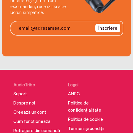
Înscrie-te și-ți trimitem
recomandări, recenzii și alte
lucruri simpatice.
Înscriere
AudioTribe
Legal
Suport
ANPC
Despre noi
Politica de
confidențialitate
Creează un cont
Politica de cookie
Cum funcționează
Termeni și condiții
Retragere din comandă