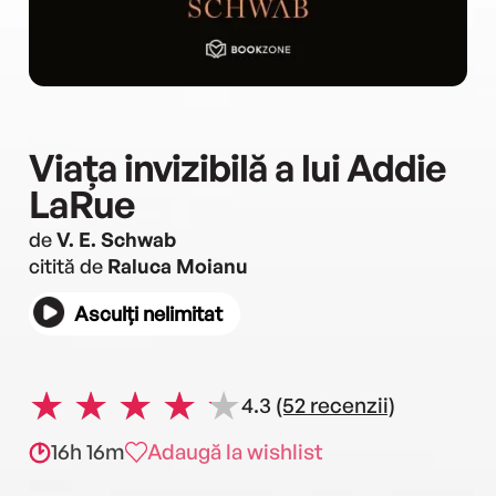
Viața invizibilă a lui Addie
LaRue
de
V. E. Schwab
citită de
Raluca Moianu
Asculți nelimitat
4.3
(52 recenzii)
16h 16m
Adaugă la wishlist