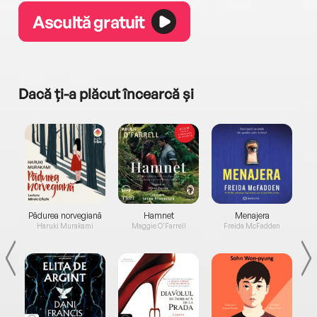
Ascultă gratuit
Dacă ți-a plăcut încearcă și
a...
Pădurea norvegiană
Hamnet
Menajera
I
Haruki Murakami
Maggie O'Farrell
Freida McFadden