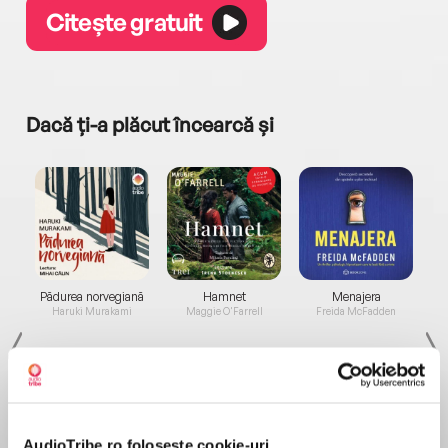
Citește gratuit
Dacă ți-a plăcut încearcă și
a...
Pădurea norvegiană
Hamnet
Menajera
I
Haruki Murakami
Maggie O'Farrell
Freida McFadden
AudioTribe.ro folosește cookie-uri