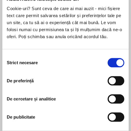
Cookie-uri? Sunt ceva de care ai mai auzit - mici fișiere
Elita de Argint (Elita
Diavolul se îmbracă de
Migdală
de...
la...
Dani Francis
Lauren Weisberger
Sohn Won-pyung
text care permit salvarea setărilor și preferințelor tale pe
un site, ca tu să ai o experiență cât mai bună. Le vom
folosi numai cu permisiunea ta și îți mulțumim dacă ne-o
oferi. Poți schimba sau anula oricând acordul tău.
Despre
carte
După Bucuria de a nu fi perfectă, cartea de
Selecția
Strict necesare
memorii apărută în 2016, Riri Sylvia Manor
consimțământului
debutează, iată, la peste 85 de ani, ca
romancieră și, împletind cu mult har firele
De preferință
timpului, ficțiunii și confesiunii, scrie o poveste
MAI MULT
cuceritoare despre Goya, punând într-o lumină
În acest moment nu există recenzii
aparte, originală, viața și arta acestui pictor de
De cercetare și analitice
pentru această carte
geniu.
De publicitate
— Știi ceva despre boala mea? țipă deodată
Goya la mine, de parcă îmi ghicise gândurile.