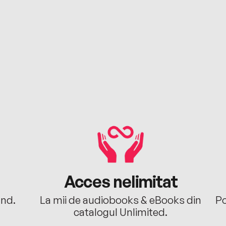
Acces nelimitat
ând.
La mii de audiobooks & eBooks din
Po
catalogul Unlimited.