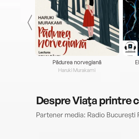
eria...
Pădurea norvegiană
E
ris
Haruki Murakami
Despre
Viaţa printre c
Partener media: Radio București