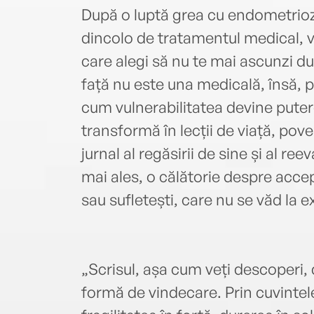
După o luptă grea cu endometrioz
dincolo de tratamentul medical, 
care alegi să nu te mai ascunzi 
față nu este una medicală, însă, 
cum vulnerabilitatea devine putere
transformă în lecții de viață, pov
jurnal al regăsirii de sine și al reeva
mai ales, o călătorie despre accept
sau sufletești, care nu se văd la ex
„Scrisul, așa cum veți descoperi, 
formă de vindecare. Prin cuvintel