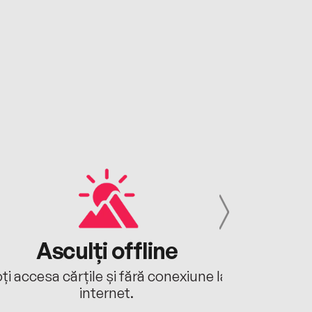
Asculți offline
Aj
ți accesa cărțile și fără conexiune la
Ascultă a
internet.