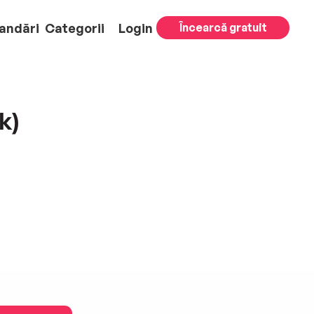
andări
Categorii
Login
Încearcă gratuit
k)