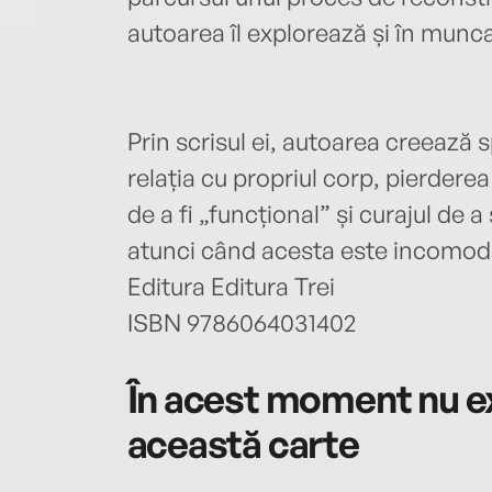
autoarea îl explorează și în munca
Prin scrisul ei, autoarea creează s
relația cu propriul corp, pierderea
de a fi „funcțional” și curajul de 
atunci când acesta este incomod
Editura Editura Trei
ISBN 9786064031402
În acest moment nu ex
această carte