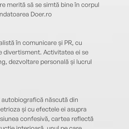
re merită să se simtă bine în corpul
 fondatoarea Doer.ro
alistă în comunicare și PR, cu
e divertisment. Activitatea ei se
ing, dezvoltare personală și lucrul
te autobiografică născută din
trioza și cu efectele ei asupra
ensiunea confesivă, cartea reflectă
cție interioară, unul pe care