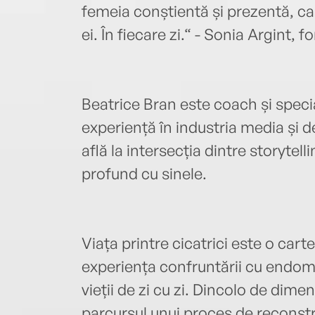
femeia conștientă și prezentă, ca
ei. În fiecare zi.“ - Sonia Argint,
Beatrice Bran este coach și speci
experiență în industria media și d
află la intersecția dintre storytell
profund cu sinele.
Viața printre cicatrici este o car
experiența confruntării cu endome
vieții de zi cu zi. Dincolo de dim
parcursul unui proces de reconstru