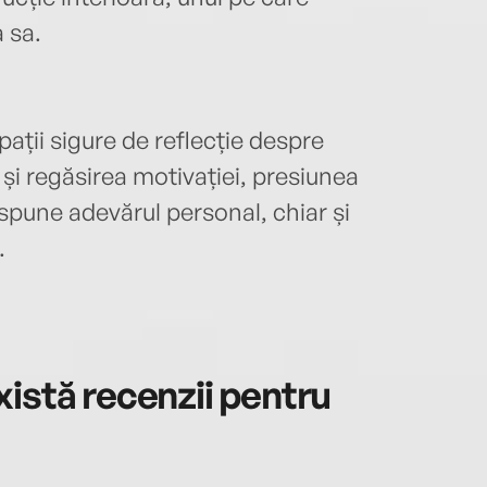
 sa.
pații sigure de reflecție despre
 și regăsirea motivației, presiunea
a spune adevărul personal, chiar și
.
istă recenzii pentru