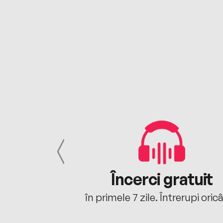
cu tine
Încerci gratuit
oriunde ești.
în primele 7 zile. Întrerupi oric