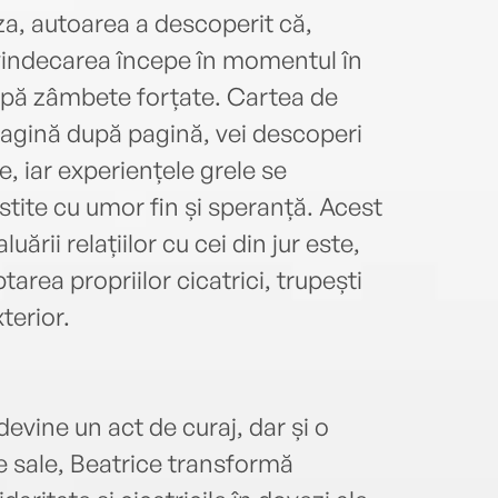
a, autoarea a descoperit că,
vindecarea începe în momentul în
după zâmbete forțate. Cartea de
pagină după pagină, vei descoperi
, iar experiențele grele se
estite cu umor fin și speranță. Acest
luării relațiilor cu cei din jur este,
area propriilor cicatrici, trupești
terior.
devine un act de curaj, dar și o
e sale, Beatrice transformă