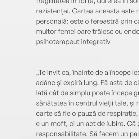
fragilitatea în forță, durerea în sol
rezistenței. Cartea aceasta este
personală; este o fereastră prin car
multor femei care trăiesc cu endo
psihoterapeut integrativ
„Te invit ca, înainte de a începe le
adânc și expiră lung. Fă asta de 
Iată cât de simplu poate începe gri
sănătatea în centrul vieții tale, și 
carte să fie o pauză de respirație
e un moft, ci un act de iubire. Că 
responsabilitate. Să facem un pas