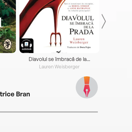
Diavolul se îmbracă de la...
Lauren Weisberger
Fre
trice Bran