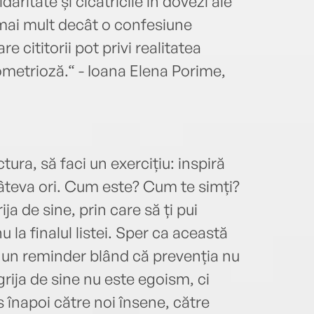
idaritate și cicatricile în dovezi ale
 mai mult decât o confesiune
e cititorii pot privi realitatea
metrioză.“ - Ioana Elena Porime,
ctura, să faci un exercițiu: inspiră
câteva ori. Cum este? Cum te simți?
ja de sine, prin care să ți pui
nu la finalul listei. Sper ca această
, un reminder blând că prevenția nu
grija de sine nu este egoism, ci
 înapoi către noi însene, către