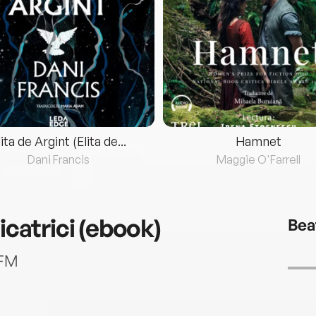
lita de Argint (Elita de...
Hamnet
Dani Francis
Maggie O'Farrell
icatrici (ebook)
Bea
 FM