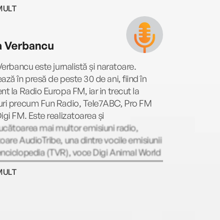
MULT
ia Verbancu
 Verbancu este jurnalistă și naratoare.
ază în presă de peste 30 de ani, fiind în
nt la Radio Europa FM, iar in trecut la
uri precum Fun Radio, Tele7ABC, Pro FM
igi FM. Este realizatoarea și
cătoarea mai multor emisiuni radio,
oare AudioTribe, una dintre vocile emisiunii
nciclopedia (TVR), voce Digi Animal World
pywriter. Iar de câte ori are timp,
MULT
zează cu drag cărți pentru blogul
rești.