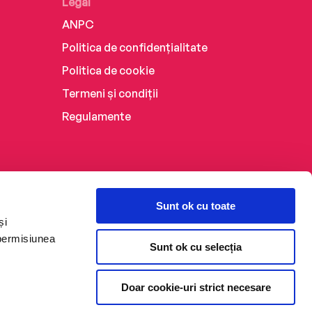
Legal
ANPC
Politica de confidențialitate
Politica de cookie
Termeni și condiții
Regulamente
Sunt ok cu toate
și
 permisiunea
Sunt ok cu selecția
Doar cookie-uri strict necesare