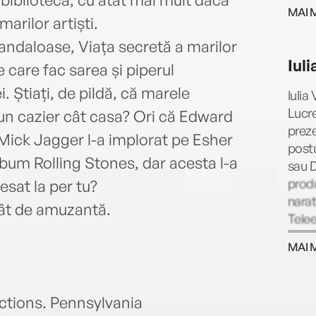
MAI 
marilor artiști.
andaloase, Viața secretă a marilor
Iul
e care fac sarea și piperul
i. Știați, de pildă, că marele
Iulia
Lucre
un cazier cât casa? Ori că Edward
preze
Mick Jagger l-a implorat pe Esher
post
bum Rolling Stones, dar acesta l-a
sau D
produ
esat la per tu?
narat
tât de amuzantă.
Telee
și co
MAI 
recen
Cărtu
ctions. Pennsylvania