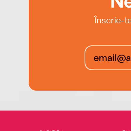
Ne
Înscrie-t