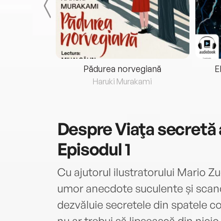
eria...
Pădurea norvegiană
E
ris
Haruki Murakami
Despre
Viaţa secretă a
Episodul 1
Cu ajutorul ilustratorului Mario Zu
umor anecdote suculente și scan
dezvăluie secretele din spatele co
nu ar trebui să lipsească din nici