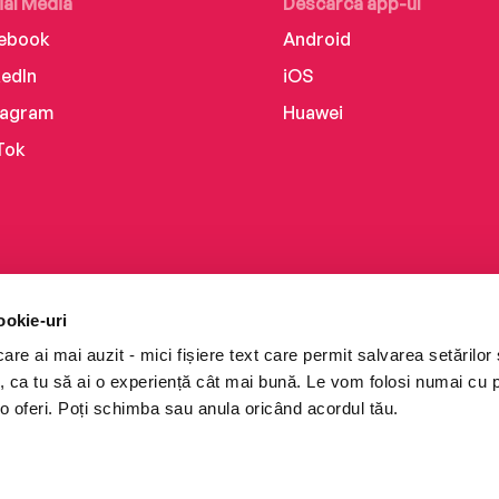
ial Media
Descarcă app-ul
ebook
Android
kedIn
iOS
tagram
Huawei
Tok
ookie-uri
re ai mai auzit - mici fișiere text care permit salvarea setărilor 
te, ca tu să ai o experiență cât mai bună. Le vom folosi numai cu
o oferi. Poți schimba sau anula oricând acordul tău.