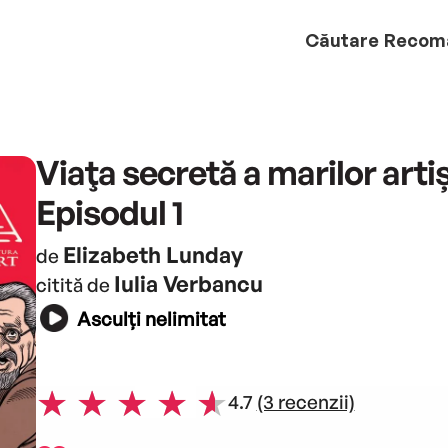
Căutare
Recom
Viaţa secretă a marilor artiș
Episodul 1
Elizabeth Lunday
de
Iulia Verbancu
citită de
Asculți nelimitat
4.7
(3 recenzii)