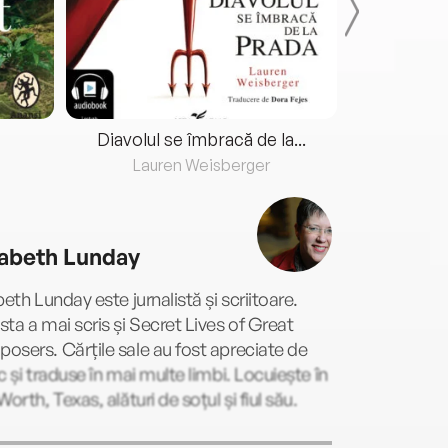
Diavolul se îmbracă de la...
Lauren Weisberger
Fre
zabeth Lunday
beth Lunday este jurnalistă și scriitoare.
ta a mai scris și Secret Lives of Great
sers. Cărțile sale au fost apreciate de
c și traduse în mai multe limbi. Locuiește în
Worth, Texas, alături de soțul și fiul său.