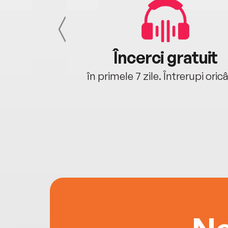
cu tine
Încerci gratuit
oriunde ești.
în primele 7 zile. Întrerupi oric