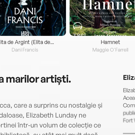
lita de Argint (Elita de...
Hamnet
Dani Francis
Maggie O'Farrell
 marilor artiști.
Eli
Eliza
Aceas
cca, care a surprins cu nostalgie și
Compo
publi
daloase, Elizabeth Lunday ne
Fort 
rtinei într-un volum de colecție ce
o bibliotecă, cu atât mai mult dacă