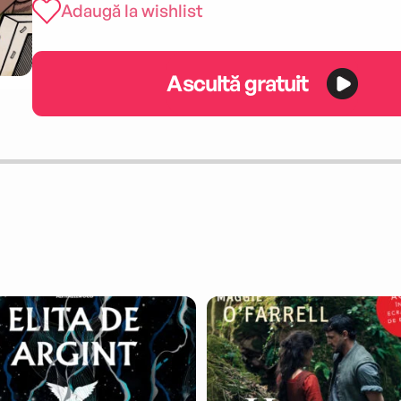
Adaugă la wishlist
Ascultă gratuit