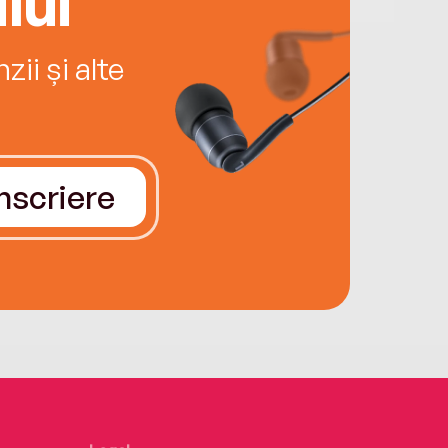
lui
ii și alte
Înscriere