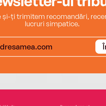
wsletter-ul tribu
e și-ți trimitem recomandări, recenz
lucruri simpatice.