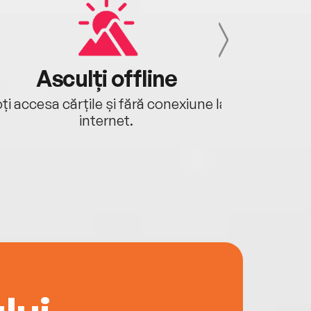
Asculți offline
Aj
ți accesa cărțile și fără conexiune la
Ascultă a
internet.