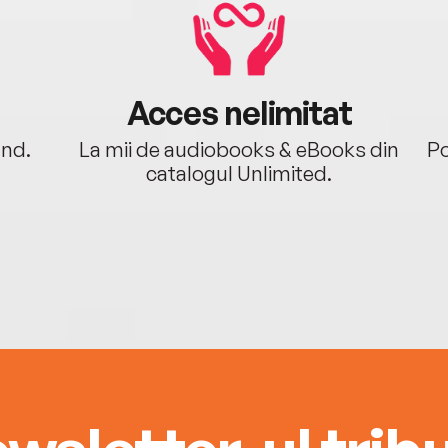
Acces nelimitat
ând.
La mii de audiobooks & eBooks din
Po
catalogul Unlimited.