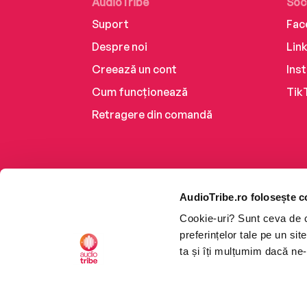
AudioTribe
Soc
Suport
Fac
Despre noi
Lin
Creează un cont
Ins
Cum funcționează
Tik
Retragere din comandă
AudioTribe.ro folosește c
Cookie-uri? Sunt ceva de ca
preferințelor tale pe un si
ta și îți mulțumim dacă ne-