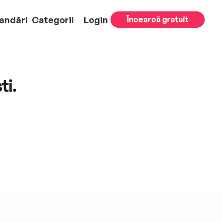
andări
Categorii
Login
Încearcă gratuit
ti.