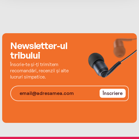
Animal World și copywriter. Iar de câte ori are
timp, recenzează cu drag cărți pentru blogul
Cărturești.
Newsletter-ul
tribului
Înscrie-te și-ți trimitem
recomandări, recenzii și alte
lucruri simpatice.
Înscriere