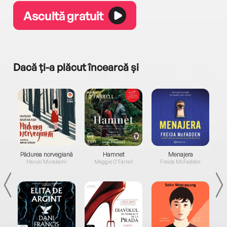
Ascultă gratuit
Dacă ți-a plăcut încearcă și
a...
Pădurea norvegiană
Hamnet
Menajera
I
Haruki Murakami
Maggie O'Farrell
Freida McFadden