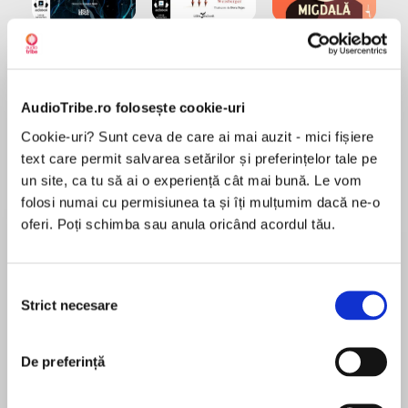
Elita de Argint (Elita
Diavolul se îmbracă de
Migdală
de...
la...
Dani Francis
Lauren Weisberger
Sohn Won-pyung
AudioTribe.ro folosește cookie-uri
Cookie-uri? Sunt ceva de care ai mai auzit - mici fișiere
Despre
carte
text care permit salvarea setărilor și preferințelor tale pe
un site, ca tu să ai o experiență cât mai bună. Le vom
Cu ajutorul ilustratorului Mario Zucca, care a
folosi numai cu permisiunea ta și îți mulțumim dacă ne-o
surprins cu nostalgie și umor anecdote
oferi. Poți schimba sau anula oricând acordul tău.
suculente și scandaloase, Elizabeth Lunday ne
dezvăluie secretele din spatele cortinei într-un
volum de colecție ce nu ar trebui să lipsească
Selecția
MAI MULT
din nicio bibliotecă, cu atât mai mult dacă ai
Strict necesare
consimțământului
În acest moment nu există recenzii
suflet de artist: Viața secretă a marilor artiști.
pentru această carte
Plină de anecdote suculente și scandaloase,
Viața secretă a marilor artiști ne dezvăluie toate
De preferință
poveștile care fac sarea și piperul biografiilor
marilor monștri ai artei. Știați, de pildă, că