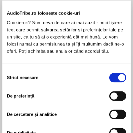
de...
la...
Dani Francis
Lauren Weisberger
Sohn Won-pyung
AudioTribe.ro folosește cookie-uri
Cookie-uri? Sunt ceva de care ai mai auzit - mici fișiere
text care permit salvarea setărilor și preferințelor tale pe
Despre
carte
un site, ca tu să ai o experiență cât mai bună. Le vom
folosi numai cu permisiunea ta și îți mulțumim dacă ne-o
Pornind de la William Shakespeare şi ajungând
oferi. Poți schimba sau anula oricând acordul tău.
până la Thomas Pynchon, Viaţa secretă a
marilor scriitori ne prezintă o serie de portrete
scandaloase şi necenzurate ale scriitorilor
Selecția
celebri, încercând să abordeze toate întrebările
Strict necesare
consimțământului
MAI MULT
dificile pe care profesorii de liceu se tem să le
În acest moment nu există recenzii
pună: Care-i treaba cu Lewis Carroll şi fetiţele?
pentru această carte
E adevărat că J. D. Salinger își bea propria
De preferință
urină? Cu câte femei ‒ şi bărbaţi – s-a culcat, de
fapt, Lord Byron? Şi cum se face că lui Mark
De cercetare și analitice
Twain nu-i plăceau copiii?
Robert Schnakenberg
„ESTE DOAR IMPRESIA MEA sau oamenii chiar
De publicitate