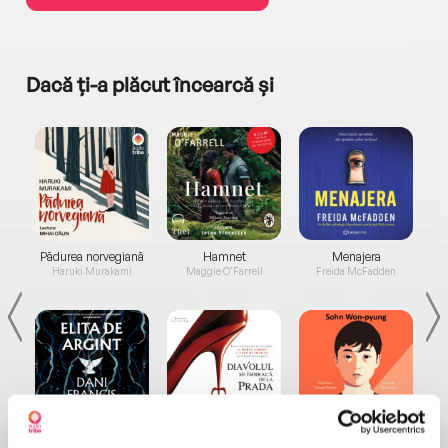
Dacă ți-a plăcut încearcă și
a...
Pădurea norvegiană
Hamnet
Menajera
I
Haruki Murakami
Maggie O'Farrell
Freida McFadden
Elita de Argint (Elita
Diavolul se îmbracă de
Migdală