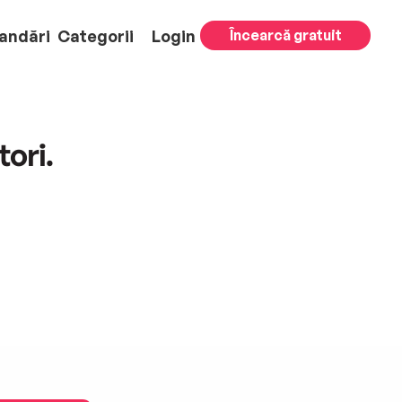
andări
Categorii
Login
Încearcă gratuit
tori.