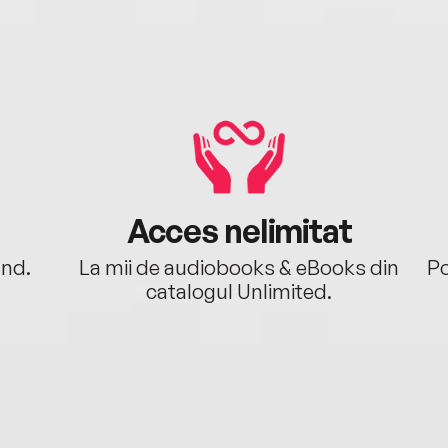
Acces nelimitat
ând.
La mii de audiobooks & eBooks din
Po
catalogul Unlimited.