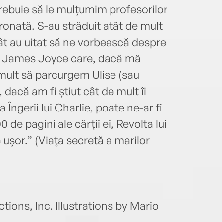
trebuie să le mulțumim profesorilor
ronată. S-au străduit atât de mult
cât au uitat să ne vorbească despre
lui James Joyce care, dacă mă
 mult să parcurgem Ulise (sau
 dacă am fi știut cât de mult îi
a Îngerii lui Charlie, poate ne-ar fi
 de pagini ale cărții ei, Revolta lui
 ușor.” (Viaţa secretă a marilor
ions, Inc. Illustrations by Mario