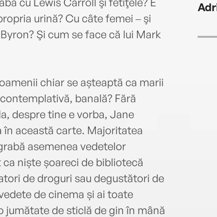
aba cu Lewis Carroll şi fetiţele? E
Adr
propria urină? Cu câte femei ‒ şi
d Byron? Şi cum se face că lui Mark
menii chiar se așteaptă ca marii
, contemplativă, banală? Fără
 da, despre tine e vorba, Jane
a în această carte. Majoritatea
degrabă asemenea vedetelor
ca niște șoareci de bibliotecă
matori de droguri sau degustători de
 vedete de cinema și ai toate
o jumătate de sticlă de gin în mână