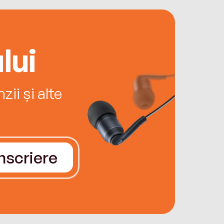
lui
ii și alte
Înscriere