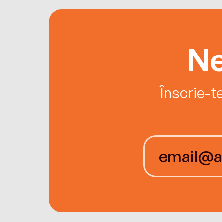
Ne
Înscrie-t