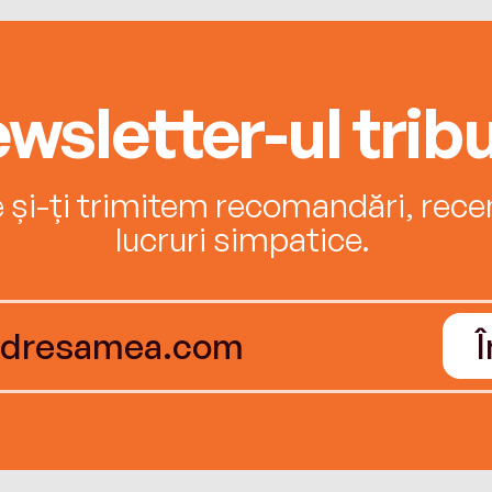
wsletter-ul tribu
e și-ți trimitem recomandări, recenz
lucruri simpatice.