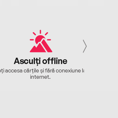
Asculți offline
Aj
ți accesa cărțile și fără conexiune la
Ascultă a
internet.