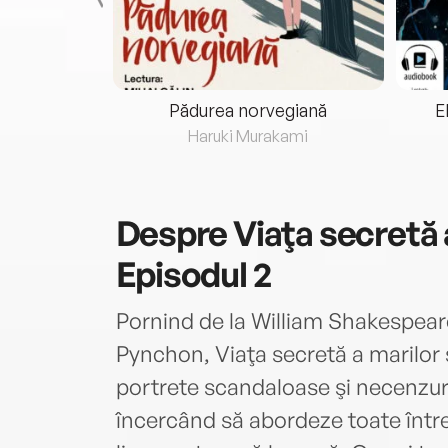
eria...
Pădurea norvegiană
E
ris
Haruki Murakami
Despre
Viaţa secretă a
Episodul 2
Pornind de la William Shakespea
Pynchon, Viaţa secretă a marilor s
portrete scandaloase şi necenzurat
încercând să abordeze toate întreb