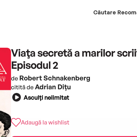
Căutare
Recom
Viaţa secretă a marilor scrii
Episodul 2
Robert Schnakenberg
de
Adrian Dițu
citită de
Asculți nelimitat
Adaugă la wishlist