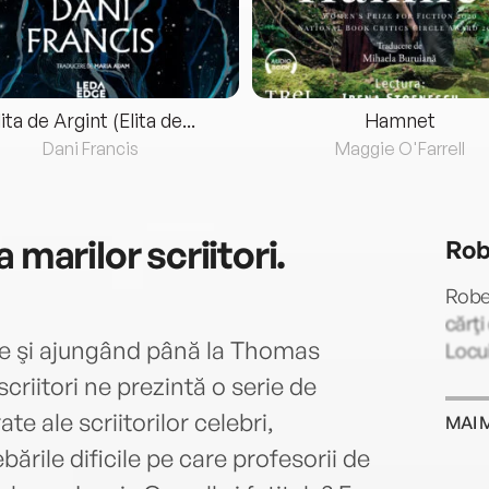
lita de Argint (Elita de...
Hamnet
Dani Francis
Maggie O'Farrell
 marilor scriitori.
Rob
Robe
cărţi
re şi ajungând până la Thomas
Locui
criitori ne prezintă o serie de
e ale scriitorilor celebri,
MAI 
ările dificile pe care profesorii de