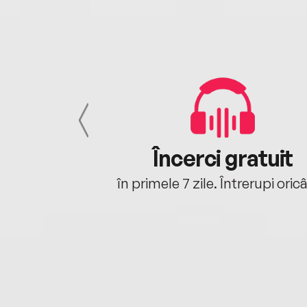
cu tine
Încerci gratuit
oriunde ești.
în primele 7 zile. Întrerupi oric