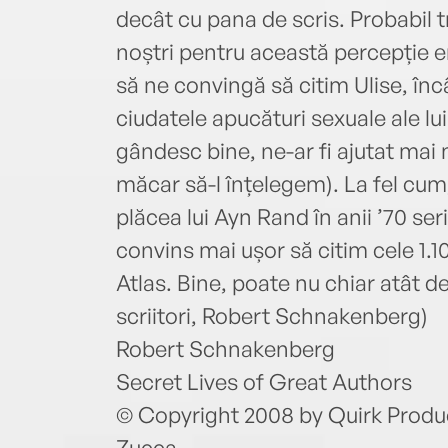
decât cu pana de scris. Probabil 
noștri pentru această percepție e
să ne convingă să citim Ulise, în
ciudatele apucături sexuale ale 
gândesc bine, ne-ar fi ajutat mai
măcar să-l înțelegem). La fel cum,
plăcea lui Ayn Rand în anii ’70 seri
convins mai ușor să citim cele 1.100
Atlas. Bine, poate nu chiar atât de
scriitori, Robert Schnakenberg)
Robert Schnakenberg
Secret Lives of Great Authors
© Copyright 2008 by Quirk Product
Zucca.