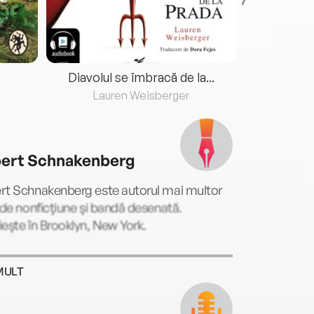
Diavolul se îmbracă de la...
Lauren Weisberger
Fre
ert Schnakenberg
rt Schnakenberg este autorul mai multor
 de nonficţiune şi bandă desenată.
eşte în Brooklyn, New York.
MULT