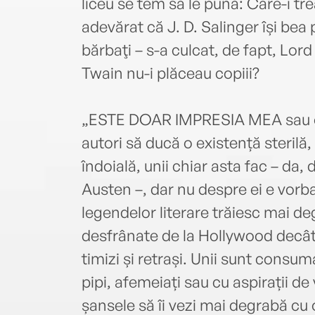
liceu se tem să le pună: Care-i tre
adevărat că J. D. Salinger își bea 
bărbaţi – s-a culcat, de fapt, Lor
Twain nu-i plăceau copiii?
„ESTE DOAR IMPRESIA MEA sau oa
autori să ducă o existență sterilă
îndoială, unii chiar asta fac – da,
Austen –, dar nu despre ei e vorb
legendelor literare trăiesc mai 
desfrânate de la Hollywood decât 
timizi și retrași. Unii sunt consu
pipi, afemeiați sau cu aspirații de
șansele să îi vezi mai degrabă cu 