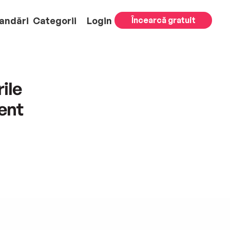
andări
Categorii
Login
Încearcă gratuit
rile
ent