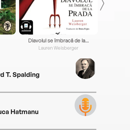
Diavolul se îmbracă de la...
Lauren Weisberger
Fre
rd T. Spalding
uca Hatmanu