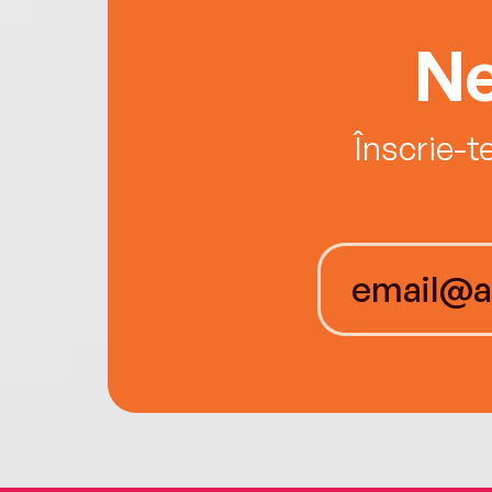
Ne
Înscrie-t