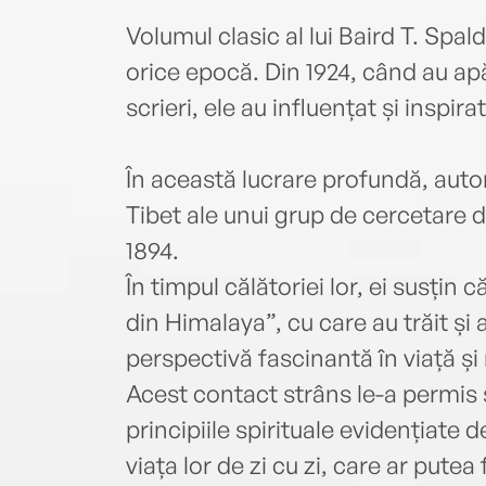
Volumul clasic al lui Baird T. Spal
orice epocă. Din 1924, când au ap
scrieri, ele au influențat și inspira
În această lucrare profundă, autoru
Tibet ale unui grup de cercetare 
1894.
În timpul călătoriei lor, ei susțin 
din Himalaya”, cu care au trăit și
perspectivă fascinantă în viață și 
Acest contact strâns le-a permis s
principiile spirituale evidențiate 
viața lor de zi cu zi, care ar putea