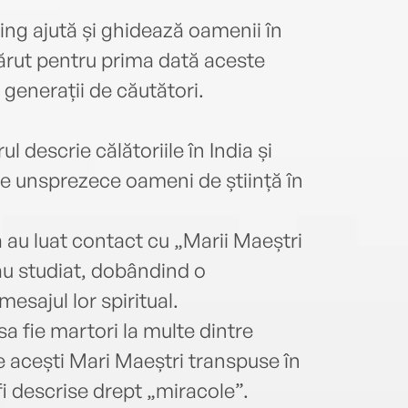
ding ajută și ghidează oamenii în
ărut pentru prima dată aceste
t generații de căutători.
l descrie călătoriile în India și
de unsprezece oameni de știință în
că au luat contact cu „Marii Maeștri
 au studiat, dobândind o
mesajul lor spiritual.
a fie martori la multe dintre
de acești Mari Maeștri transpuse în
 fi descrise drept „miracole”.