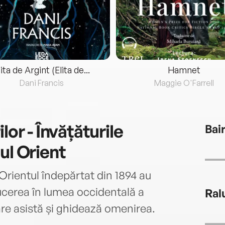
lita de Argint (Elita de...
Hamnet
Dani Francis
Maggie O'Farrell
lor - Învățăturile
Bai
ul Orient
n Orientul îndepărtat din 1894 au
ducerea în lumea occidentală a
Ral
are asistă și ghidează omenirea.