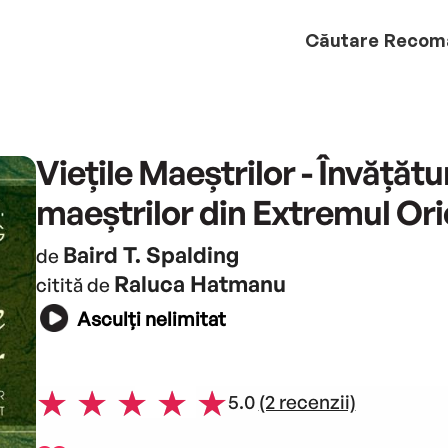
Căutare
Recom
Viețile Maeștrilor - Învățătu
maeștrilor din Extremul Ori
Baird T. Spalding
de
Raluca Hatmanu
citită de
Asculți nelimitat
5.0
(2 recenzii)