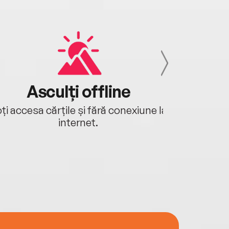
Asculți offline
Aj
ți accesa cărțile și fără conexiune la
Ascultă a
internet.