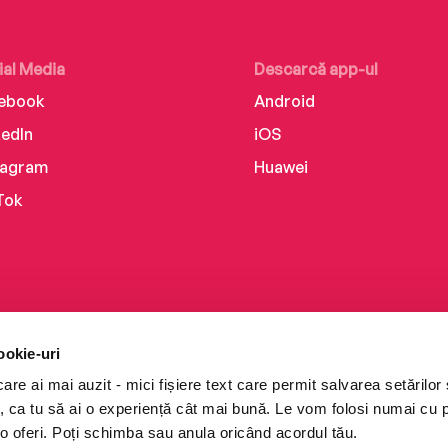
ial Media
Descarcă app-ul
ebook
Android
kedIn
iOS
tagram
Huawei
Tok
ookie-uri
re ai mai auzit - mici fișiere text care permit salvarea setărilor 
te, ca tu să ai o experiență cât mai bună. Le vom folosi numai cu
o oferi. Poți schimba sau anula oricând acordul tău.