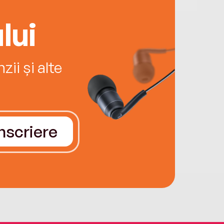
lui
ii și alte
Înscriere