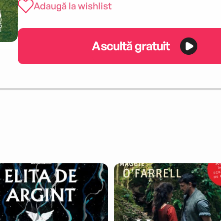
Adaugă la wishlist
Ascultă gratuit