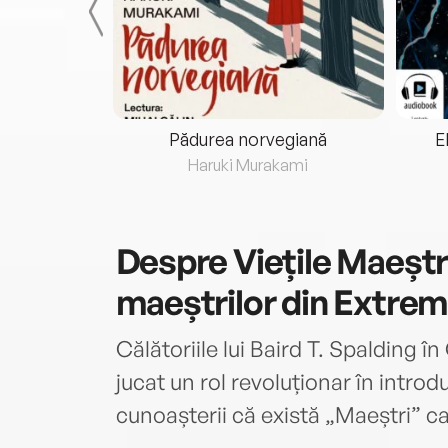
eria...
Pădurea norvegiană
E
ris
Haruki Murakami
Despre
Viețile Maeștri
maeștrilor din Extrem
Călătoriile lui Baird T. Spalding î
jucat un rol revoluționar în intro
cunoașterii că există „Maeștri” c