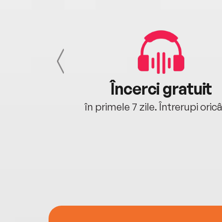
cu tine
Încerci gratuit
oriunde ești.
în primele 7 zile. Întrerupi oric