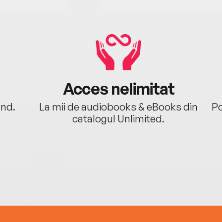
Acces nelimitat
ând.
La mii de audiobooks & eBooks din
Po
catalogul Unlimited.