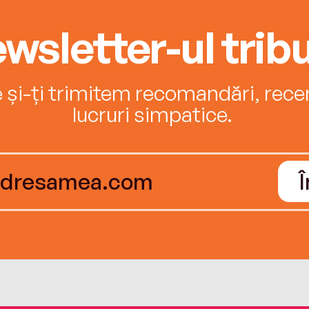
wsletter-ul tribu
e și-ți trimitem recomandări, recenz
lucruri simpatice.