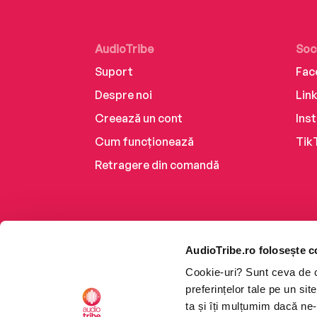
AudioTribe
Soc
Suport
Fac
Despre noi
Lin
Creează un cont
Ins
Cum funcționează
Tik
Retragere din comandă
AudioTribe.ro folosește c
Cookie-uri? Sunt ceva de ca
preferințelor tale pe un si
ta și îți mulțumim dacă ne-