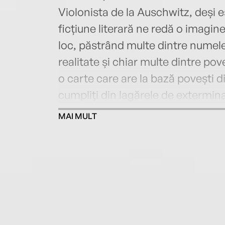
Violonista de la Auschwitz, deși e
ficțiune literară ne redă o imagin
loc, păstrând multe dintre numele
realitate și chiar multe dintre pove
o carte care are la bază povești di
cumpliți din lagărele de extermin
MAI MULT