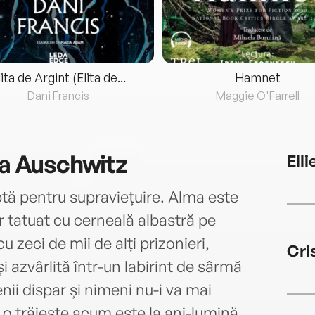
lita de Argint (Elita de...
Hamnet
Dani Francis
Maggie O'Farrell
la Auschwitz
Ell
ptă pentru supraviețuire. Alma este
 tatuat cu cerneală albastră pe
cu zeci de mii de alți prizonieri,
Cri
i azvârlită într-un labirint de sârmă
nii dispar și nimeni nu-i va mai
o trăiește acum este la ani-lumină