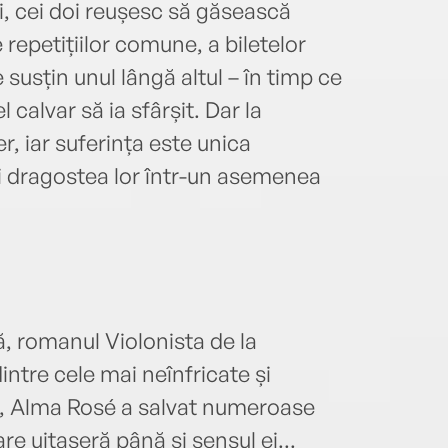
i, cei doi reușesc să găsească
 repetițiilor comune, a biletelor
 susțin unul lângă altul – în timp ce
l calvar să ia sfârșit. Dar la
, iar suferința este unica
ui dragostea lor într-un asemenea
ă, romanul Violonista de la
intre cele mai neînfricate și
ei, Alma Rosé a salvat numeroase
re uitaseră până și sensul ei...