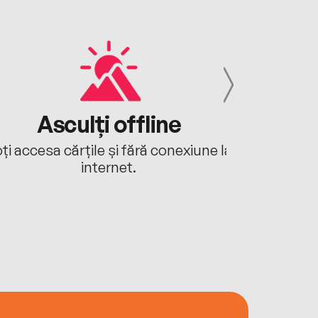
Asculți offline
Aj
ți accesa cărțile și fără conexiune la
Ascultă a
internet.