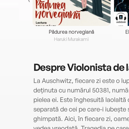
eria...
Pădurea norvegiană
E
ris
Haruki Murakami
Despre
Violonista de 
La Auschwitz, fiecare zi este o lu
deținuta cu numărul 50381, număr
pielea ei. Este înghesuită laolaltă 
separată de cei pe care-i iubește ș
ghimpată. Aici, în fiecare zi, oame
vedea vreodată. Tragedia pe care 