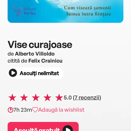
Vise curajoase
de
Alberto Villoldo
citită de
Felix Crainicu
Asculți nelimitat
5.0
(7 recenzii)
7h 23m
Adaugă la wishlist
Ascultă gratuit