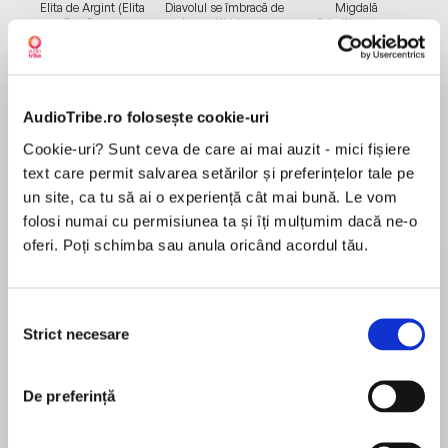
Elita de Argint (Elita
Diavolul se îmbracă de
Migdală
de...
la...
Dani Francis
Lauren Weisberger
Sohn Won-pyung
AudioTribe.ro folosește cookie-uri
Despre
carte
Cookie-uri? Sunt ceva de care ai mai auzit - mici fișiere
Fizica modernă ne spune că visăm lumea întru
text care permit salvarea setărilor și preferințelor tale pe
ființare prin fiecare gând ce ne trece prin minte.
un site, ca tu să ai o experiență cât mai bună. Le vom
Alberto Villoldo ne dezvăluie învățăturile
folosi numai cu permisiunea ta și îți mulțumim dacă ne-o
străvechii înțelepciuni a șamanilor din întreaga
oferi. Poți schimba sau anula oricând acordul tău.
lume, explicând în pagini pline de inspirație cum
MAI MULT
se naște conștient realitatea din matricea
Recenzii
invizibilă a creației. Aflăm astfel cum să
Selecția
Strict necesare
interacționăm cu această matrice pentru a visa
consimțământului
o viață de pace, sănătate și abundență. Nu
O carte precum un ghid util. Are puterea de a
avem nevoie decât de curaj pentru a crea
De preferință
schimba atitudini.
bucuria pe care ne-o dorim!