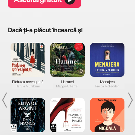
Dacă ți-a plăcut încearcă și
a...
Pădurea norvegiană
Hamnet
Menajera
I
Haruki Murakami
Maggie O'Farrell
Freida McFadden