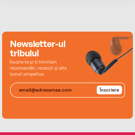
Newsletter-ul
tribului
Înscrie-te și-ți trimitem
recomandări, recenzii și alte
lucruri simpatice.
Înscriere