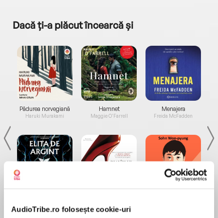
Dacă ți-a plăcut încearcă și
a...
Pădurea norvegiană
Hamnet
Menajera
I
Haruki Murakami
Maggie O'Farrell
Freida McFadden
Elita de Argint (Elita
Diavolul se îmbracă de
Migdală
de...
la...
Dani Francis
Lauren Weisberger
Sohn Won-pyung
AudioTribe.ro folosește cookie-uri