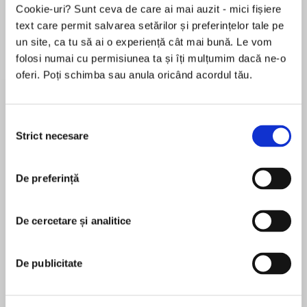
Cookie-uri? Sunt ceva de care ai mai auzit - mici fișiere
text care permit salvarea setărilor și preferințelor tale pe
un site, ca tu să ai o experiență cât mai bună. Le vom
Despre
carte
folosi numai cu permisiunea ta și îți mulțumim dacă ne-o
oferi. Poți schimba sau anula oricând acordul tău.
Chosen by Dennis Lehane for his eponymous
imprint, Ivy Pochoda’s Visitation Street is a
riveting literary mystery set against the rough-
Selecția
hewn backdrop of the New York waterfront in
Strict necesare
consimțământului
Red Hook.
MAI MULT
De preferință
În acest moment nu există recenzii
It’s summertime in Red Hook, Brooklyn, a blue-
pentru această carte
collar dockside neighborhood. June and Val,
two fifteen-year-olds, take a raft out onto the
De cercetare și analitice
Ivy Pochoda
bay at night to see what they can see.
Ivy Pochodais the author ofThe Art of
De publicitate
And then they disappear. Only Val will survive,
Disappearing,Visitation Street, andWonder Valley,
washed ashore; semi-conscious in the weeds.
aLos Angeles TimesBook Prize finalist and winner