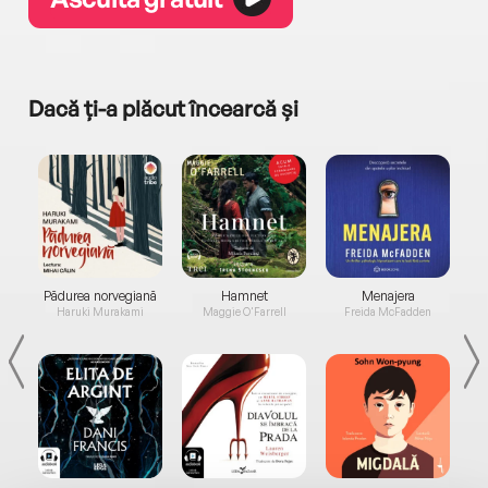
Dacă ți-a plăcut încearcă și
a...
Pădurea norvegiană
Hamnet
Menajera
I
Haruki Murakami
Maggie O'Farrell
Freida McFadden