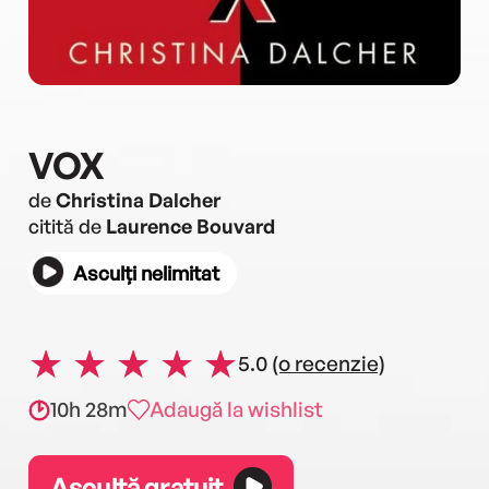
VOX
de
Christina Dalcher
citită de
Laurence Bouvard
Asculți nelimitat
5.0
(o recenzie)
10h 28m
Adaugă la wishlist
Ascultă gratuit