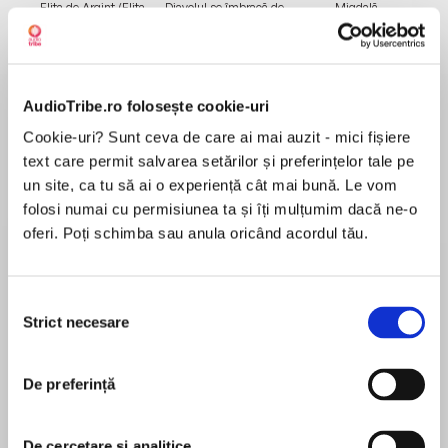
Elita de Argint (Elita
Diavolul se îmbracă de
Migdală
de...
la...
Dani Francis
Lauren Weisberger
Sohn Won-pyung
AudioTribe.ro folosește cookie-uri
Despre
carte
Cookie-uri? Sunt ceva de care ai mai auzit - mici fișiere
text care permit salvarea setărilor și preferințelor tale pe
‘Intelligent, suspenseful, provocative, and
un site, ca tu să ai o experiență cât mai bună. Le vom
intensely disturbing – everything a great novel
folosi numai cu permisiunea ta și îți mulțumim dacă ne-o
should be’ LEE CHILD
oferi. Poți schimba sau anula oricând acordul tău.
‘Extraordinary’ LOUISE O’NEILL
MAI MULT
‘A truly compulsive novel.’ STYLIST
Selecția
Recenzii
Strict necesare
consimțământului
‘The book of the moment!’ MARIE CLAIRE
Nobody is going to shut me up. I stand for free
De preferință
‘This book will blow your mind’ PRIMA
speech and freedom. This book made me
believe that I am enough and I, as a woman, do
‘A petrifying reimagining of The Handmaid’s
De cercetare și analitice