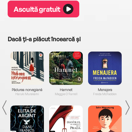
Ascultă gratuit
Dacă ți-a plăcut încearcă și
a...
Pădurea norvegiană
Hamnet
Menajera
I
Haruki Murakami
Maggie O'Farrell
Freida McFadden