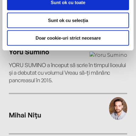
neașteptat îi amplifică forța emoțională.
Sunt ok cu toate
Dincolo de tristețe, am rămas cu un gând
simplu și esențial: să ne bucurăm de fiecare zi,
Sunt ok cu selecția
pentru că nu știm niciodată cât timp ne este
oferit.
Doar cookie-uri strict necesare
MAI MULT
Yoru Sumino
YORU SUMINO a început să scrie în timpul liceului
și a debutat cu volumul Vreau să-ți mănânc
pancreasul în 2015.
Mihai Nițu