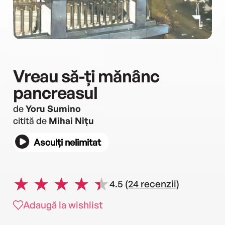
Vreau să-ți mănânc
pancreasul
de
Yoru Sumino
citită de
Mihai Nițu
Asculți nelimitat
4.5
(24 recenzii)
Adaugă la wishlist