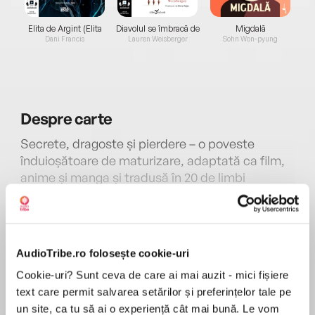
Elita de Argint (Elita
Diavolul se îmbracă de
Migdală
de...
la...
Dani Francis
Lauren Weisberger
Sohn Won-pyung
Despre
carte
Secrete, dragoste și pierdere – o poveste
înduioșătoare de maturizare, adaptată ca film,
anime și manga și tradusă în 20 de limbi
Un licean găsește jurnalul colegei sale de clasă
și descoperă că aceasta este pe moarte.
MAI MULT
Yamauchi Sakura suferă în tăcere de o boală
Recenzii
pancreatică, iar acum o singură persoană în
AudioTribe.ro folosește cookie-uri
afara rudelor sale știe despre asta. Haruki îi jură
Cookie-uri? Sunt ceva de care ai mai auzit - mici fișiere
că nu va spune nimănui ce a aflat, iar secretul
Superbă
text care permit salvarea setărilor și preferințelor tale pe
lor îi aduce tot mai aproape în această poveste
un site, ca tu să ai o experiență cât mai bună. Le vom
emoționantă, care urmărește relația celor doi