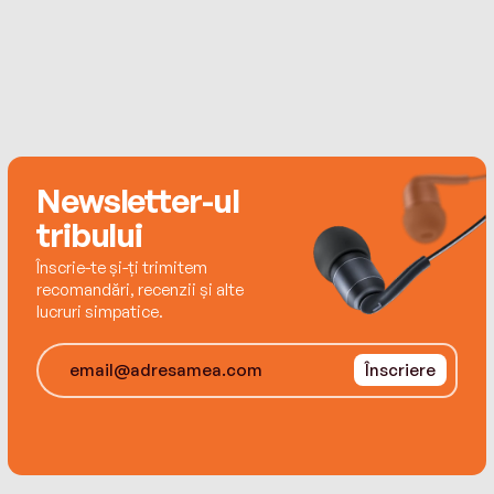
Newsletter-ul
tribului
Înscrie-te și-ți trimitem
recomandări, recenzii și alte
lucruri simpatice.
Înscriere