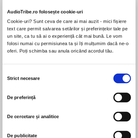
AudioTribe.ro folosește cookie-uri
Cookie-uri? Sunt ceva de care ai mai auzit - mici fișiere
text care permit salvarea setărilor și preferințelor tale pe
Elita de Argint (Elita
Diavolul se îmbracă de
Migdală
un site, ca tu să ai o experiență cât mai bună. Le vom
de...
la...
Dani Francis
Lauren Weisberger
Sohn Won-pyung
folosi numai cu permisiunea ta și îți mulțumim dacă ne-o
oferi. Poți schimba sau anula oricând acordul tău.
Selecția
Despre
carte
Strict necesare
consimțământului
Seria WITCHER, cartea a IV-a
De preferință
Ecranizat de NETFLIX
În lumea lui Geralt, nu doar monștrii din umbre
De cercetare și analitice
MAI MULT
amenință pacea, ci înșiși oamenii, regii și
În acest moment nu există recenzii
armatele lor, dezertorii și rebelii, fiecare cu
De publicitate
pentru această carte
propriul interes.