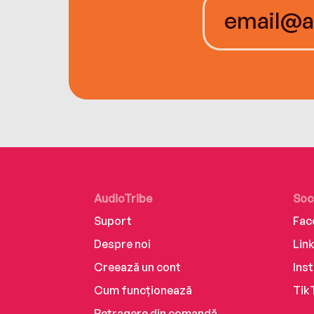
AudioTribe
Soc
Suport
Fac
Despre noi
Lin
Creează un cont
Ins
Cum funcționează
Tik
Retragere din comandă