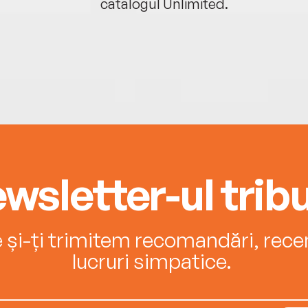
catalogul Unlimited.
wsletter-ul tribu
e și-ți trimitem recomandări, recenz
lucruri simpatice.