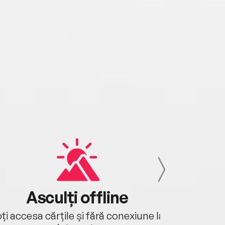
Asculți offline
Aj
ți accesa cărțile și fără conexiune la
Ascultă a