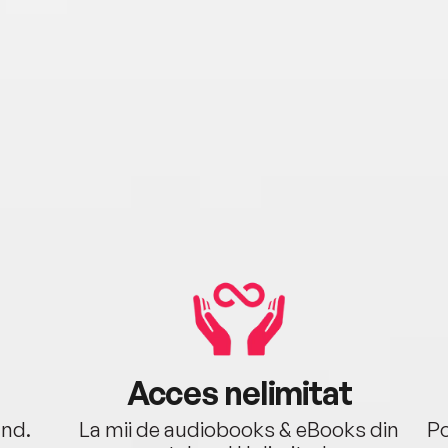
Acces nelimitat
ând.
La mii de audiobooks & eBooks din
Po