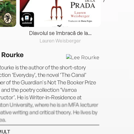
Diavolul se îmbracă de la...
Lauren Weisberger
Fre
 Rourke
ourke is the author of the short-story
ction ‘Everyday’, the novel ‘The Canal’
er of the Guardian's Not The Booker Prize
 and the poetry collection ‘Varroa
uctor’. He is Writer-in-Residence at
ton University, where he is an MFA lecturer
eative writing and critical theory. He lives by
ea.
MULT