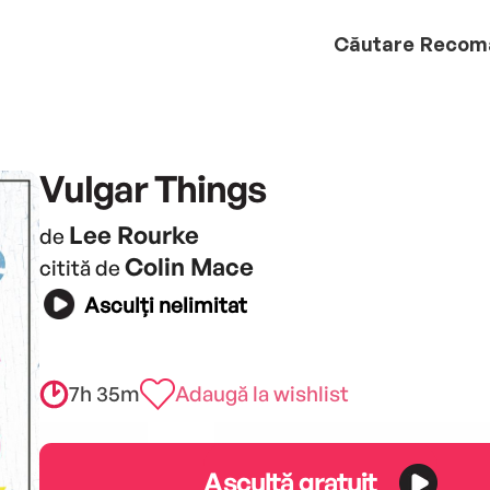
Căutare
Recom
Vulgar Things
Lee Rourke
de
Colin Mace
citită de
Asculți nelimitat
7h 35m
Adaugă la wishlist
Ascultă gratuit