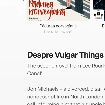
eria...
Pădurea norvegiană
E
ris
Haruki Murakami
Despre
Vulgar Things
The second novel from Lee Rourke,
Canal’.
Jon Michaels – a divorced, disaffe
nondescript life in North London
call informing him that his uncle