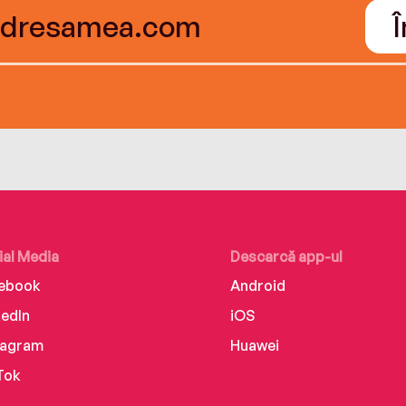
ial Media
Descarcă app-ul
ebook
Android
kedIn
iOS
tagram
Huawei
Tok