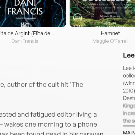
lita de Argint (Elita de...
Hamnet
Dani Francis
Maggie O'Farrell
Lee
Lee R
colle
(winn
 author of the cult hit ‘The
2010)
Destr
Kings
in cr
cted and fatigued editor living a
the s
 – wakes one morning to a phone
MAI 
 has been found dead in his caravan