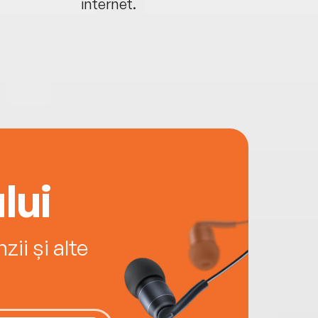
internet.
lui
ii și alte