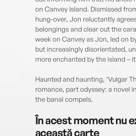
on Canvey Island. Dismissed from
hung-over, Jon reluctantly agrees
belongings and clear out the cara
week on Canvey as Jon, led on by
but increasingly disorientated, un
more enchanted by the island – i
Haunted and haunting, ‘Vulgar Thi
romance, part odyssey: a novel i
the banal compels.
În acest moment nu ex
această carte