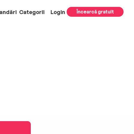
andări
Categorii
Login
Încearcă gratuit