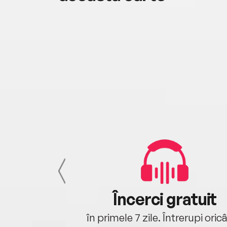
cu tine
Încerci gratuit
oriunde ești.
în primele 7 zile. Întrerupi oric