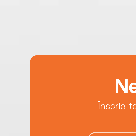
Ne
Înscrie-t